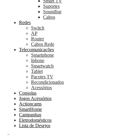
Smart TV
Suportes
Soundbar
Cabos
Redes
Switch
AP
Router
Cabos Rede
Telecomunicações
Smartphone
Iphone
Smartwatch
Tablet
Pacotes TV
Recondicionados
Acessórios
Consolas
Jogos Acessórios
Actioncams
SmartHome
Campanhas
Eletrodomésticos
Lista de Desejos