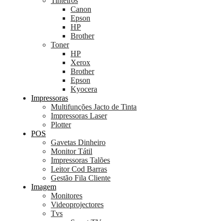
Tinteiros
Canon
Epson
HP
Brother
Toner
HP
Xerox
Brother
Epson
Kyocera
Impressoras
Multifunções Jacto de Tinta
Impressoras Laser
Plotter
POS
Gavetas Dinheiro
Monitor Tátil
Impressoras Talões
Leitor Cod Barras
Gestão Fila Cliente
Imagem
Monitores
Videoprojectores
Tvs