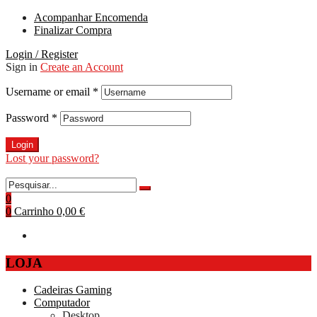
Acompanhar Encomenda
Finalizar Compra
Login / Register
Sign in
Create an Account
Username or email
*
Password
*
Login
Lost your password?
0
0
Carrinho
0,00 €
LOJA
Cadeiras Gaming
Computador
Desktop