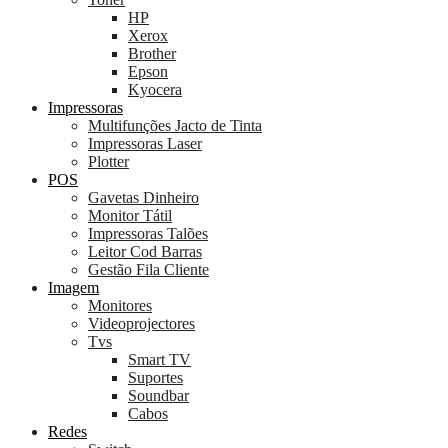
HP
Xerox
Brother
Epson
Kyocera
Impressoras
Multifunções Jacto de Tinta
Impressoras Laser
Plotter
POS
Gavetas Dinheiro
Monitor Tátil
Impressoras Talões
Leitor Cod Barras
Gestão Fila Cliente
Imagem
Monitores
Videoprojectores
Tvs
Smart TV
Suportes
Soundbar
Cabos
Redes