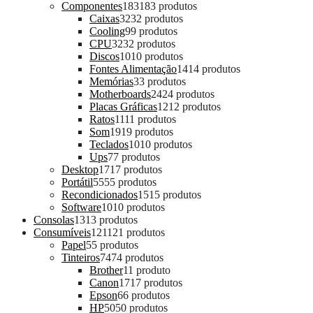
Componentes
183
183 produtos
Caixas
32
32 produtos
Cooling
9
9 produtos
CPU
32
32 produtos
Discos
10
10 produtos
Fontes Alimentação
14
14 produtos
Memórias
3
3 produtos
Motherboards
24
24 produtos
Placas Gráficas
12
12 produtos
Ratos
11
11 produtos
Som
19
19 produtos
Teclados
10
10 produtos
Ups
7
7 produtos
Desktop
17
17 produtos
Portátil
55
55 produtos
Recondicionados
15
15 produtos
Software
10
10 produtos
Consolas
13
13 produtos
Consumíveis
121
121 produtos
Papel
5
5 produtos
Tinteiros
74
74 produtos
Brother
1
1 produto
Canon
17
17 produtos
Epson
6
6 produtos
HP
50
50 produtos