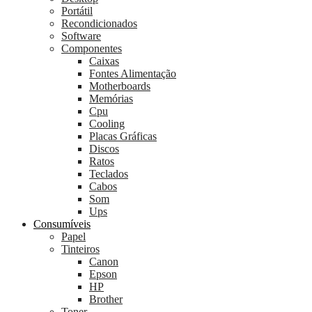
Portátil
Recondicionados
Software
Componentes
Caixas
Fontes Alimentação
Motherboards
Memórias
Cpu
Cooling
Placas Gráficas
Discos
Ratos
Teclados
Cabos
Som
Ups
Consumíveis
Papel
Tinteiros
Canon
Epson
HP
Brother
Toner