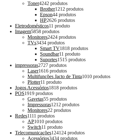
Toner
42
42 produtos
Brother
12
12 produtos
Epson
4
4 produtos
HP
26
26 produtos
Eletrodomésticos
1
1 produto
Imagem
58
58 produtos
Monitores
24
24 produtos
TVs
34
34 produtos
Smart TV
18
18 produtos
Soundbar
1
1 produto
Suportes
15
15 produtos
impressoras
27
27 produtos
Laser
16
16 produtos
Multifunções Jacto de Tinta
10
10 produtos
Plotter
1
1 produto
Jogos Acessórios
18
18 produtos
POS
19
19 produtos
Gavetas
5
5 produtos
Impressoras
12
12 produtos
Monitores
2
2 produtos
Redes
11
11 produtos
AP
10
10 produtos
Switch
1
1 produto
Telecomunicações
124
124 produtos
Acessórios
34
34 produtos