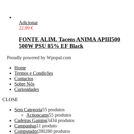
Adicionar
22,99
€
FONTE ALIM. Tacens ANIMA APIII500
500W PSU 85% EF Black
Proudly powered by Wpopal.com
Home
Termos e Condições
Contactos
Sobre Nós
Curiosidades
CLOSE
Sem Categoria
5
5 produtos
Actioncams
5
5 produtos
Cadeiras Gaming
34
34 produtos
Campanhas
1
1 produto
Computador
280
280 produtos