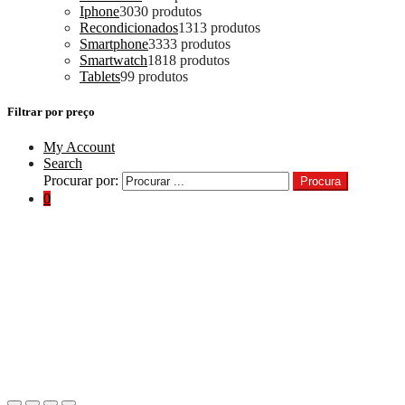
Iphone
30
30 produtos
Recondicionados
13
13 produtos
Smartphone
33
33 produtos
Smartwatch
18
18 produtos
Tablets
9
9 produtos
Filtrar por preço
My Account
Search
Procurar por:
Procura
0