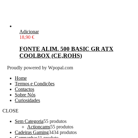
Adicionar
18,90
€
FONTE ALIM. 500 BASIC GR ATX
COOLBOX (CE,ROHS)
Proudly powered by Wpopal.com
Home
Termos e Condições
Contactos
Sobre Nós
Curiosidades
CLOSE
Sem Categoria
5
5 produtos
Actioncams
5
5 produtos
Cadeiras Gaming
34
34 produtos
Campanhas
1
1 produto