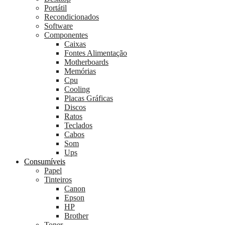
Portátil
Recondicionados
Software
Componentes
Caixas
Fontes Alimentação
Motherboards
Memórias
Cpu
Cooling
Placas Gráficas
Discos
Ratos
Teclados
Cabos
Som
Ups
Consumíveis
Papel
Tinteiros
Canon
Epson
HP
Brother
Toner