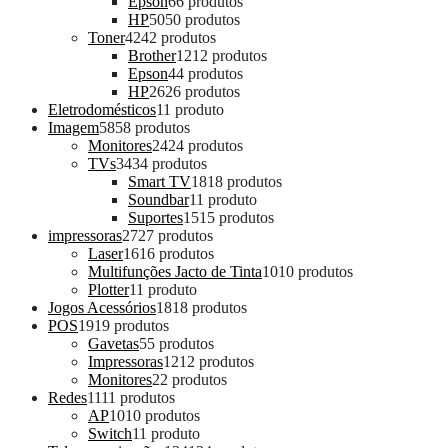
Epson
6
6 produtos
HP
50
50 produtos
Toner
42
42 produtos
Brother
12
12 produtos
Epson
4
4 produtos
HP
26
26 produtos
Eletrodomésticos
1
1 produto
Imagem
58
58 produtos
Monitores
24
24 produtos
TVs
34
34 produtos
Smart TV
18
18 produtos
Soundbar
1
1 produto
Suportes
15
15 produtos
impressoras
27
27 produtos
Laser
16
16 produtos
Multifunções Jacto de Tinta
10
10 produtos
Plotter
1
1 produto
Jogos Acessórios
18
18 produtos
POS
19
19 produtos
Gavetas
5
5 produtos
Impressoras
12
12 produtos
Monitores
2
2 produtos
Redes
11
11 produtos
AP
10
10 produtos
Switch
1
1 produto