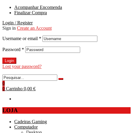
Acompanhar Encomenda
Finalizar Compra
Login / Register
Sign in
Create an Account
Username or email
*
Password
*
Login
Lost your password?
0
0
Carrinho
0,00 €
LOJA
Cadeiras Gaming
Computador
Desktop