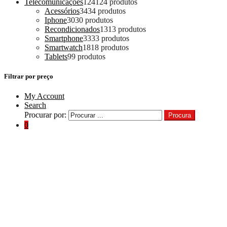
Telecomunicações
124
124 produtos
Acessórios
34
34 produtos
Iphone
30
30 produtos
Recondicionados
13
13 produtos
Smartphone
33
33 produtos
Smartwatch
18
18 produtos
Tablets
9
9 produtos
Filtrar por preço
My Account
Search
Procurar por:
Procura
0