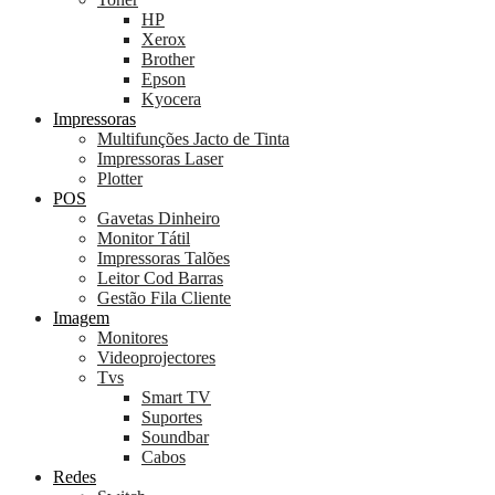
HP
Xerox
Brother
Epson
Kyocera
Impressoras
Multifunções Jacto de Tinta
Impressoras Laser
Plotter
POS
Gavetas Dinheiro
Monitor Tátil
Impressoras Talões
Leitor Cod Barras
Gestão Fila Cliente
Imagem
Monitores
Videoprojectores
Tvs
Smart TV
Suportes
Soundbar
Cabos
Redes