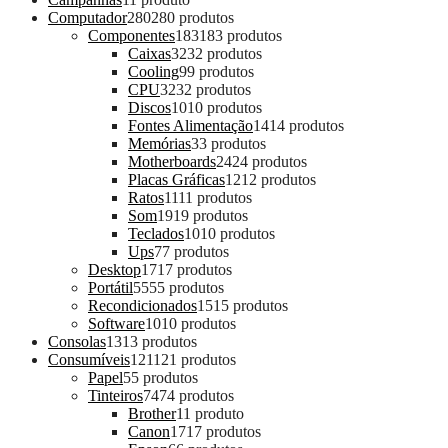
Computador
280
280 produtos
Componentes
183
183 produtos
Caixas
32
32 produtos
Cooling
9
9 produtos
CPU
32
32 produtos
Discos
10
10 produtos
Fontes Alimentação
14
14 produtos
Memórias
3
3 produtos
Motherboards
24
24 produtos
Placas Gráficas
12
12 produtos
Ratos
11
11 produtos
Som
19
19 produtos
Teclados
10
10 produtos
Ups
7
7 produtos
Desktop
17
17 produtos
Portátil
55
55 produtos
Recondicionados
15
15 produtos
Software
10
10 produtos
Consolas
13
13 produtos
Consumíveis
121
121 produtos
Papel
5
5 produtos
Tinteiros
74
74 produtos
Brother
1
1 produto
Canon
17
17 produtos