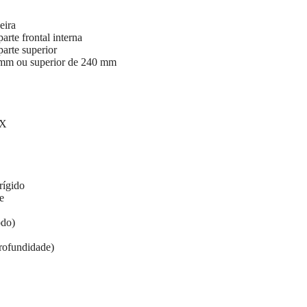
eira
arte frontal interna
parte superior
20 mm ou superior de 240 mm
TX
rígido
e
odo)
profundidade)