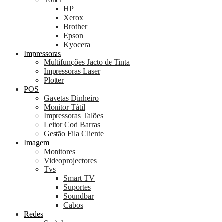
HP
Xerox
Brother
Epson
Kyocera
Impressoras
Multifunções Jacto de Tinta
Impressoras Laser
Plotter
POS
Gavetas Dinheiro
Monitor Tátil
Impressoras Talões
Leitor Cod Barras
Gestão Fila Cliente
Imagem
Monitores
Videoprojectores
Tvs
Smart TV
Suportes
Soundbar
Cabos
Redes