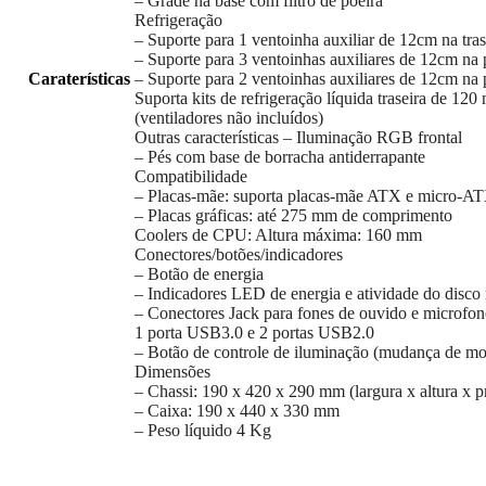
– Grade na base com filtro de poeira
Refrigeração
– Suporte para 1 ventoinha auxiliar de 12cm na tras
– Suporte para 3 ventoinhas auxiliares de 12cm na p
Caraterísticas
– Suporte para 2 ventoinhas auxiliares de 12cm na 
Suporta kits de refrigeração líquida traseira de 1
(ventiladores não incluídos)
Outras características – Iluminação RGB frontal
– Pés com base de borracha antiderrapante
Compatibilidade
– Placas-mãe: suporta placas-mãe ATX e micro-A
– Placas gráficas: até 275 mm de comprimento
Coolers de CPU: Altura máxima: 160 mm
Conectores/botões/indicadores
– Botão de energia
– Indicadores LED de energia e atividade do disco 
– Conectores Jack para fones de ouvido e microfon
1 porta USB3.0 e 2 portas USB2.0
– Botão de controle de iluminação (mudança de m
Dimensões
– Chassi: 190 x 420 x 290 mm (largura x altura x 
– Caixa: 190 x 440 x 330 mm
– Peso líquido 4 Kg