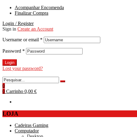
Acompanhar Encomenda
Finalizar Compra
Login / Register
Sign in
Create an Account
Username or email
*
Password
*
Login
Lost your password?
0
0
Carrinho
0,00 €
LOJA
Cadeiras Gaming
Computador
Desktop