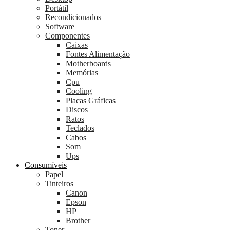
Portátil
Recondicionados
Software
Componentes
Caixas
Fontes Alimentação
Motherboards
Memórias
Cpu
Cooling
Placas Gráficas
Discos
Ratos
Teclados
Cabos
Som
Ups
Consumíveis
Papel
Tinteiros
Canon
Epson
HP
Brother
Toner