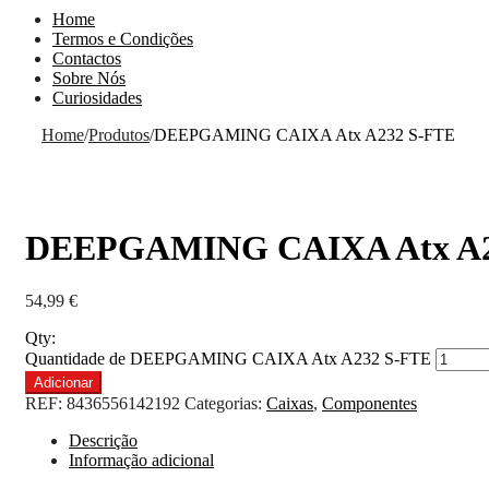
Home
Termos e Condições
Contactos
Sobre Nós
Curiosidades
Home
/
Produtos
/
DEEPGAMING CAIXA Atx A232 S-FTE
DEEPGAMING CAIXA Atx A2
54,99
€
Qty:
Quantidade de DEEPGAMING CAIXA Atx A232 S-FTE
Adicionar
REF:
8436556142192
Categorias:
Caixas
,
Componentes
Descrição
Informação adicional