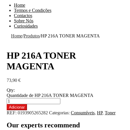
Home
Termos e Condições
Contactos
Sobre Nós
Curiosidades
Home
/
Produtos
/
HP 216A TONER MAGENTA
HP 216A TONER
MAGENTA
73,90
€
Qty:
Quantidade de HP 216A TONER MAGENTA
Adicionar
REF:
0193905265282
Categorias:
Consumíveis
,
HP
,
Toner
Our experts recommend