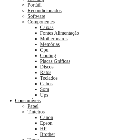
Portátil
Recondicionados
Software
Componentes
Caixas
Fontes Alimentação
Motherboards
Memórias
Cpu
Cooling
Placas Gráficas
Discos
Ratos
Teclados
Cabos
Som
Ups
Consumíveis
Papel
Tinteiros
Canon
Epson
HP
Brother
Toner