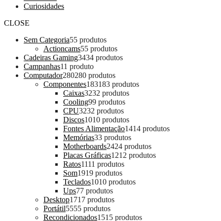
Curiosidades
CLOSE
Sem Categoria
5
5 produtos
Actioncams
5
5 produtos
Cadeiras Gaming
34
34 produtos
Campanhas
1
1 produto
Computador
280
280 produtos
Componentes
183
183 produtos
Caixas
32
32 produtos
Cooling
9
9 produtos
CPU
32
32 produtos
Discos
10
10 produtos
Fontes Alimentação
14
14 produtos
Memórias
3
3 produtos
Motherboards
24
24 produtos
Placas Gráficas
12
12 produtos
Ratos
11
11 produtos
Som
19
19 produtos
Teclados
10
10 produtos
Ups
7
7 produtos
Desktop
17
17 produtos
Portátil
55
55 produtos
Recondicionados
15
15 produtos