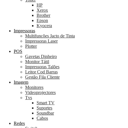
HP
Xerox
Brother
Epson
Kyocera
Impressoras
Multifunções Jacto de Tinta
Impressoras Laser
Plotter
POS
Gavetas Dinheiro
Monitor Tátil
Impressoras Talões
Leitor Cod Barras
Gestão Fila Cliente
Imagem
Monitores
Videoprojectores
Tvs
Smart TV
Suportes
Soundbar
Cabos
Redes