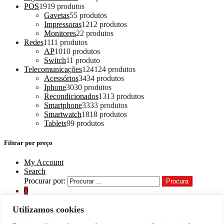
POS
19
19 produtos
Gavetas
5
5 produtos
Impressoras
12
12 produtos
Monitores
2
2 produtos
Redes
11
11 produtos
AP
10
10 produtos
Switch
1
1 produto
Telecomunicações
124
124 produtos
Acessórios
34
34 produtos
Iphone
30
30 produtos
Recondicionados
13
13 produtos
Smartphone
33
33 produtos
Smartwatch
18
18 produtos
Tablets
9
9 produtos
Filtrar por preço
My Account
Search
Procurar por:
Procura
0
Utilizamos cookies