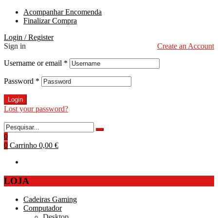
Acompanhar Encomenda
Finalizar Compra
Login / Register
Sign in
Create an Account
Username or email
*
Password
*
Login
Lost your password?
0
0
Carrinho
0,00 €
LOJA
Cadeiras Gaming
Computador
Desktop