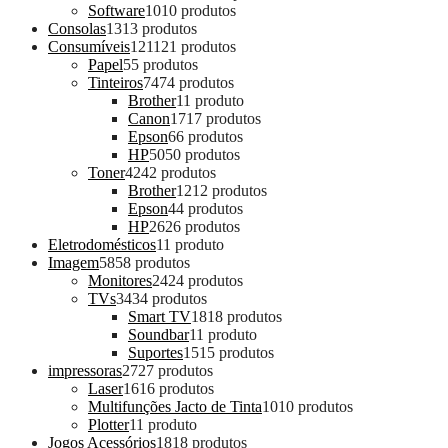
Software
10
10 produtos
Consolas
13
13 produtos
Consumíveis
121
121 produtos
Papel
5
5 produtos
Tinteiros
74
74 produtos
Brother
1
1 produto
Canon
17
17 produtos
Epson
6
6 produtos
HP
50
50 produtos
Toner
42
42 produtos
Brother
12
12 produtos
Epson
4
4 produtos
HP
26
26 produtos
Eletrodomésticos
1
1 produto
Imagem
58
58 produtos
Monitores
24
24 produtos
TVs
34
34 produtos
Smart TV
18
18 produtos
Soundbar
1
1 produto
Suportes
15
15 produtos
impressoras
27
27 produtos
Laser
16
16 produtos
Multifunções Jacto de Tinta
10
10 produtos
Plotter
1
1 produto
Jogos Acessórios
18
18 produtos