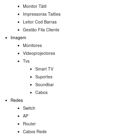
Monitor Tátil
Impressoras Talões
Leitor Cod Barras
Gestão Fila Cliente
Imagem
Monitores
Videoprojectores
Tvs
Smart TV
Suportes
s
Soundbar
Cabos
Redes
Switch
AP
Router
Cabos Rede