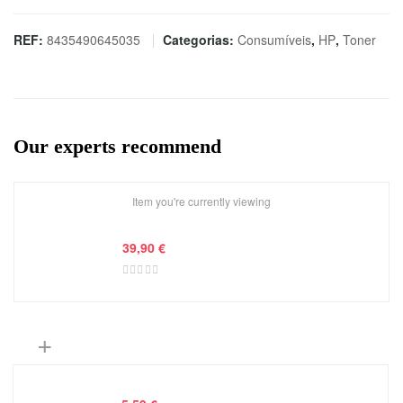
HP
85A
REF:
8435490645035
Categorias:
Consumíveis
,
HP
,
Toner
TONER
Preto
Reciclado
Our experts recommend
Item you're currently viewing
39,90
€
+