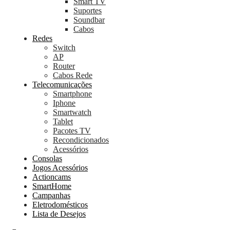
Smart TV
Suportes
Soundbar
Cabos
Redes
Switch
AP
Router
Cabos Rede
Telecomunicações
Smartphone
Iphone
Smartwatch
Tablet
Pacotes TV
Recondicionados
Acessórios
Consolas
Jogos Acessórios
Actioncams
SmartHome
Campanhas
Eletrodomésticos
Lista de Desejos