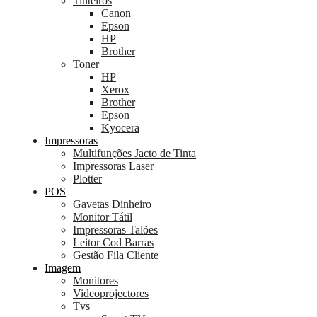
Tinteiros
Canon
Epson
HP
Brother
Toner
HP
Xerox
Brother
Epson
Kyocera
Impressoras
Multifunções Jacto de Tinta
Impressoras Laser
Plotter
POS
Gavetas Dinheiro
Monitor Tátil
Impressoras Talões
Leitor Cod Barras
Gestão Fila Cliente
Imagem
Monitores
Videoprojectores
Tvs