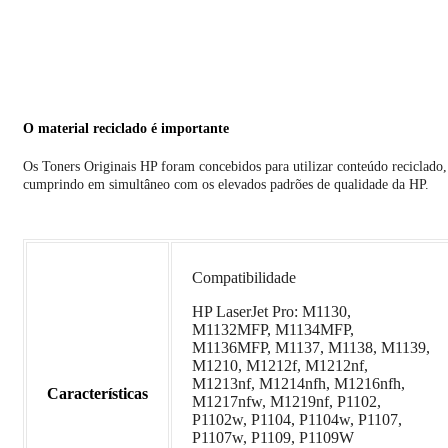
O material reciclado é importante
Os Toners Originais HP foram concebidos para utilizar conteúdo reciclado,
cumprindo em simultâneo com os elevados padrões de qualidade da HP.
Compatibilidade
HP LaserJet Pro: M1130,
M1132MFP, M1134MFP,
M1136MFP, M1137, M1138, M1139,
M1210, M1212f, M1212nf,
M1213nf, M1214nfh, M1216nfh,
Características
M1217nfw, M1219nf, P1102,
P1102w, P1104, P1104w, P1107,
P1107w, P1109, P1109W