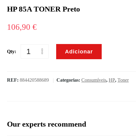
HP 85A TONER Preto
106,90
€
Adicionar
Qty:
Quantidade
de
HP
85A
TONER
REF:
884420588689
Categorias:
Consumíveis
,
HP
,
Toner
Preto
Our experts recommend