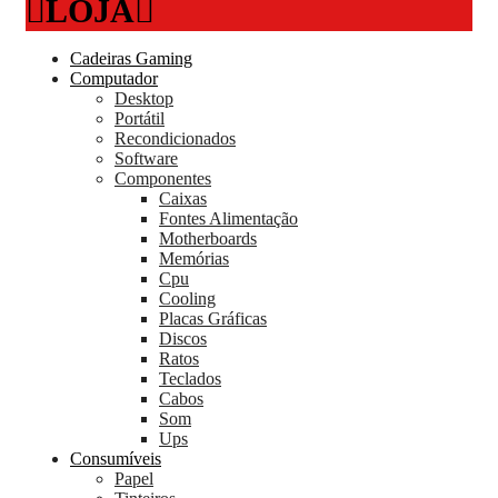
LOJA
Cadeiras Gaming
Computador
Desktop
Portátil
Recondicionados
Software
Componentes
Caixas
Fontes Alimentação
Motherboards
Memórias
Cpu
Cooling
Placas Gráficas
Discos
Ratos
Teclados
Cabos
Som
Ups
Consumíveis
Papel