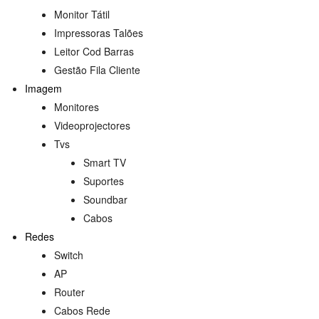
Monitor Tátil
Impressoras Talões
Leitor Cod Barras
Gestão Fila Cliente
Imagem
Monitores
Videoprojectores
Tvs
Smart TV
Suportes
s
Soundbar
Cabos
Redes
Switch
AP
Router
Cabos Rede