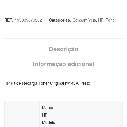
de
HP
Kit
REF:
193905679362
Categorias:
Consumíveis
,
HP
,
Toner
de
Recarga
Toner
Descrição
Original
nº143A/
Informação adicional
Preto
HP Kit de Recarga Toner Original nº143A/ Preto
Marca
HP
Modelo