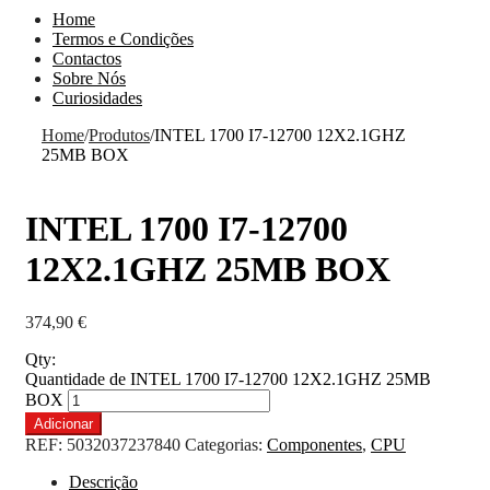
Home
Termos e Condições
Contactos
Sobre Nós
Curiosidades
Home
/
Produtos
/
INTEL 1700 I7-12700 12X2.1GHZ
25MB BOX
INTEL 1700 I7-12700
12X2.1GHZ 25MB BOX
374,90
€
Qty:
Quantidade de INTEL 1700 I7-12700 12X2.1GHZ 25MB
BOX
Adicionar
REF:
5032037237840
Categorias:
Componentes
,
CPU
Descrição