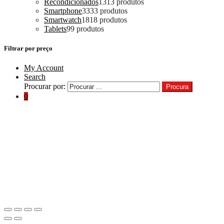
Recondicionados
13
13 produtos
Smartphone
33
33 produtos
Smartwatch
18
18 produtos
Tablets
9
9 produtos
Filtrar por preço
My Account
Search
Procurar por:
Procura
0