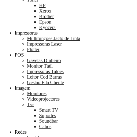
HP
Xerox
Brother
Epson
Kyocera
Impressoras
Multifunções Jacto de Tinta
Impressoras Laser
Plotter
POS
Gavetas Dinheiro
Monitor Tátil
Impressoras Talões
Leitor Cod Barras
Gestão Fila Cliente
Imagem
Monitores
Videoprojectores
Tvs
Smart TV
Suportes
Soundbar
Cabos
Redes