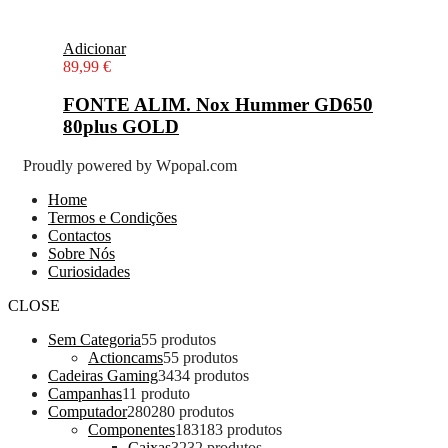
Adicionar
89,99
€
FONTE ALIM. Nox Hummer GD650
80plus GOLD
Proudly powered by Wpopal.com
Home
Termos e Condições
Contactos
Sobre Nós
Curiosidades
CLOSE
Sem Categoria
5
5 produtos
Actioncams
5
5 produtos
Cadeiras Gaming
34
34 produtos
Campanhas
1
1 produto
Computador
280
280 produtos
Componentes
183
183 produtos
Caixas
32
32 produtos