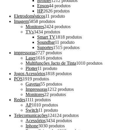
Brother
12
12 produtos
Epson
4
4 produtos
HP
26
26 produtos
Eletrodomésticos
1
1 produto
Imagem
58
58 produtos
Monitores
24
24 produtos
TVs
34
34 produtos
Smart TV
18
18 produtos
Soundbar
1
1 produto
Suportes
15
15 produtos
impressoras
27
27 produtos
Laser
16
16 produtos
Multifunções Jacto de Tinta
10
10 produtos
Plotter
1
1 produto
Jogos Acessórios
18
18 produtos
POS
19
19 produtos
Gavetas
5
5 produtos
Impressoras
12
12 produtos
Monitores
2
2 produtos
Redes
11
11 produtos
AP
10
10 produtos
Switch
1
1 produto
Telecomunicações
124
124 produtos
Acessórios
34
34 produtos
Iphone
30
30 produtos