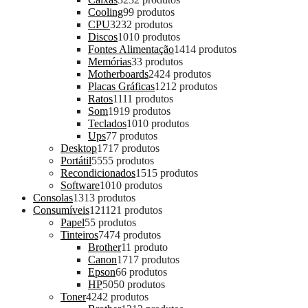
Cooling
9
9 produtos
CPU
32
32 produtos
Discos
10
10 produtos
Fontes Alimentação
14
14 produtos
Memórias
3
3 produtos
Motherboards
24
24 produtos
Placas Gráficas
12
12 produtos
Ratos
11
11 produtos
Som
19
19 produtos
Teclados
10
10 produtos
Ups
7
7 produtos
Desktop
17
17 produtos
Portátil
55
55 produtos
Recondicionados
15
15 produtos
Software
10
10 produtos
Consolas
13
13 produtos
Consumíveis
121
121 produtos
Papel
5
5 produtos
Tinteiros
74
74 produtos
Brother
1
1 produto
Canon
17
17 produtos
Epson
6
6 produtos
HP
50
50 produtos
Toner
42
42 produtos