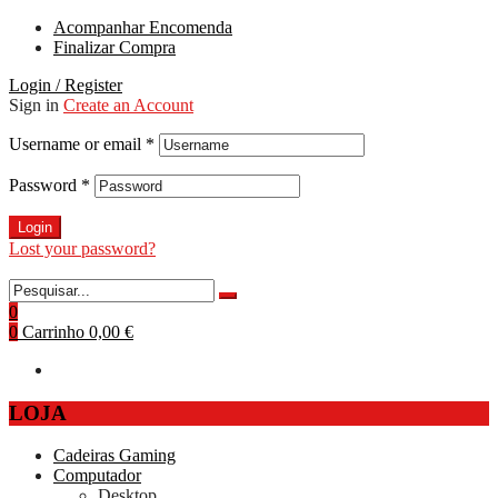
Acompanhar Encomenda
Finalizar Compra
Login / Register
Sign in
Create an Account
Username or email
*
Password
*
Login
Lost your password?
0
0
Carrinho
0,00 €
LOJA
Cadeiras Gaming
Computador
Desktop