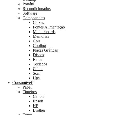
Portátil
Recondicionados
Software
Componentes
Caixas
Fontes Alimentação
Motherboards
Memórias
Cpu
Cooling
Placas Gráficas
Discos
Ratos
Teclados
Cabos
Som
Ups
Consumíveis
Papel
Tinteiros
Canon
Epson
HP
Brother
Toner