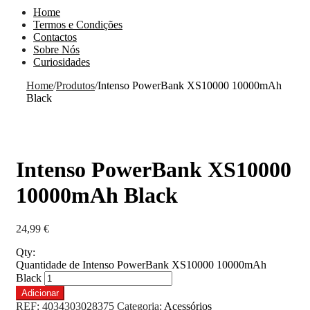
Home
Termos e Condições
Contactos
Sobre Nós
Curiosidades
Home
/
Produtos
/
Intenso PowerBank XS10000 10000mAh
Black
Intenso PowerBank XS10000
10000mAh Black
24,99
€
Qty:
Quantidade de Intenso PowerBank XS10000 10000mAh
Black
Adicionar
REF:
4034303028375
Categoria:
Acessórios