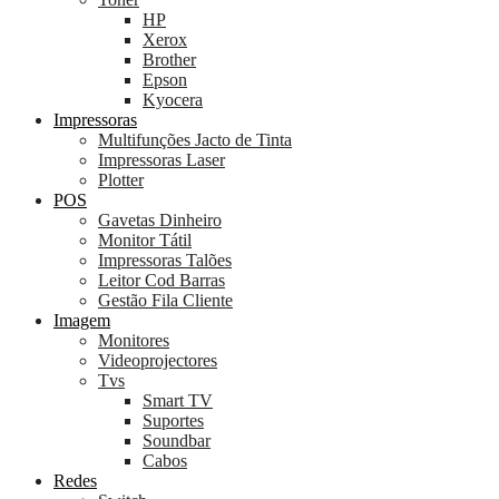
HP
Xerox
Brother
Epson
Kyocera
Impressoras
Multifunções Jacto de Tinta
Impressoras Laser
Plotter
POS
Gavetas Dinheiro
Monitor Tátil
Impressoras Talões
Leitor Cod Barras
Gestão Fila Cliente
Imagem
Monitores
Videoprojectores
Tvs
Smart TV
Suportes
Soundbar
Cabos
Redes