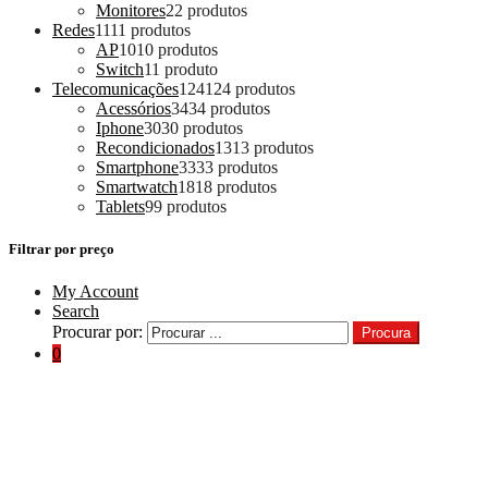
Monitores
2
2 produtos
Redes
11
11 produtos
AP
10
10 produtos
Switch
1
1 produto
Telecomunicações
124
124 produtos
Acessórios
34
34 produtos
Iphone
30
30 produtos
Recondicionados
13
13 produtos
Smartphone
33
33 produtos
Smartwatch
18
18 produtos
Tablets
9
9 produtos
Filtrar por preço
My Account
Search
Procurar por:
Procura
0