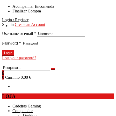
Acompanhar Encomenda
Finalizar Compra
Login / Register
Sign in
Create an Account
Username or email
*
Password
*
Login
Lost your password?
0
0
Carrinho
0,00 €
LOJA
Cadeiras Gaming
Computador
Desktop