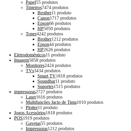
Papel
5
5 produtos
Tinteiros
74
74 produtos
Brother
1
1 produto
Canon
17
17 produtos
Epson
6
6 produtos
HP
50
50 produtos
Toner
42
42 produtos
Brother
12
12 produtos
Epson
4
4 produtos
HP
26
26 produtos
Eletrodomésticos
1
1 produto
Imagem
58
58 produtos
Monitores
24
24 produtos
TVs
34
34 produtos
Smart TV
18
18 produtos
Soundbar
1
1 produto
Suportes
15
15 produtos
impressoras
27
27 produtos
Laser
16
16 produtos
Multifunções Jacto de Tinta
10
10 produtos
Plotter
1
1 produto
Jogos Acessórios
18
18 produtos
POS
19
19 produtos
Gavetas
5
5 produtos
Impressoras
12
12 produtos