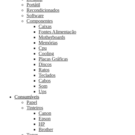
Portátil
Recondicionados
Software
Componentes
Caixas
Fontes Alimentação
Motherboards
Memórias
Cpu
Cooling
Placas Gráficas
Discos
Ratos
Teclados
Cabos
Som
Ups
Consumíveis
Papel
Tinteiros
Canon
Epson
HP
Brother
Toner