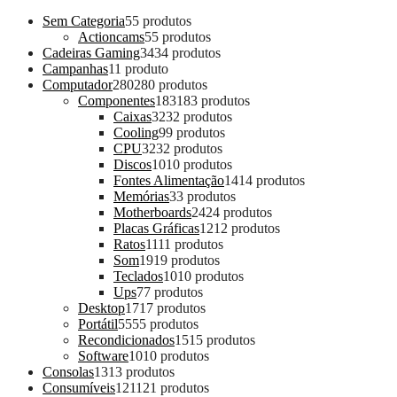
Sem Categoria
5
5 produtos
Actioncams
5
5 produtos
Cadeiras Gaming
34
34 produtos
Campanhas
1
1 produto
Computador
280
280 produtos
Componentes
183
183 produtos
Caixas
32
32 produtos
Cooling
9
9 produtos
CPU
32
32 produtos
Discos
10
10 produtos
Fontes Alimentação
14
14 produtos
Memórias
3
3 produtos
Motherboards
24
24 produtos
Placas Gráficas
12
12 produtos
Ratos
11
11 produtos
Som
19
19 produtos
Teclados
10
10 produtos
Ups
7
7 produtos
Desktop
17
17 produtos
Portátil
55
55 produtos
Recondicionados
15
15 produtos
Software
10
10 produtos
Consolas
13
13 produtos
Consumíveis
121
121 produtos