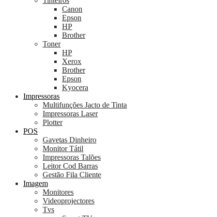
Tinteiros
Canon
Epson
HP
Brother
Toner
HP
Xerox
Brother
Epson
Kyocera
Impressoras
Multifunções Jacto de Tinta
Impressoras Laser
Plotter
POS
Gavetas Dinheiro
Monitor Tátil
Impressoras Talões
Leitor Cod Barras
Gestão Fila Cliente
Imagem
Monitores
Videoprojectores
Tvs