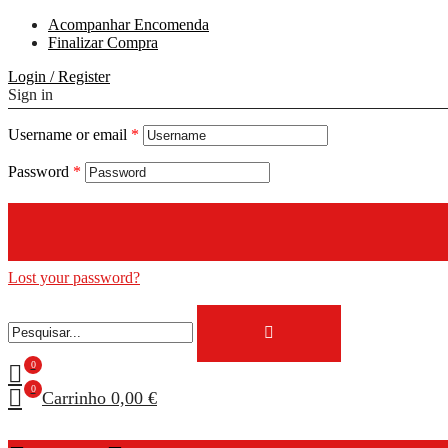
Acompanhar Encomenda
Finalizar Compra
Login / Register
Sign in
Username or email
*
Password
*
Lost your password?
0
0
Carrinho
0,00 €