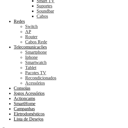
Smart TV
Suportes
Soundbar
Cabos
Redes
Switch
AP
Router
Cabos Rede
Telecomunicações
Smartphone
Iphone
Smartwatch
Tablet
Pacotes TV
Recondicionados
Acessórios
Consolas
Jogos Acessórios
Actioncams
SmartHome
Campanhas
Eletrodomésticos
Lista de Desejos