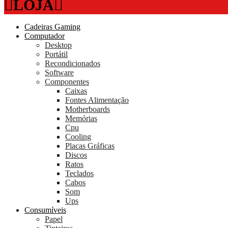
LOJA
Cadeiras Gaming
Computador
Desktop
Portátil
Recondicionados
Software
Componentes
Caixas
Fontes Alimentação
Motherboards
Memórias
Cpu
Cooling
Placas Gráficas
Discos
Ratos
Teclados
Cabos
Som
Ups
Consumíveis
Papel