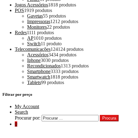
Jogos Acessórios
18
18 produtos
POS
19
19 produtos
Gavetas
5
5 produtos
Impressoras
12
12 produtos
Monitores
2
2 produtos
Redes
11
11 produtos
AP
10
10 produtos
Switch
1
1 produto
Telecomunicações
124
124 produtos
Acessórios
34
34 produtos
Iphone
30
30 produtos
Recondicionados
13
13 produtos
Smartphone
33
33 produtos
Smartwatch
18
18 produtos
Tablets
9
9 produtos
Filtrar por preço
My Account
Search
Procurar por:
Procura
0