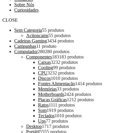
Sobre Nós
Curiosidades
CLOSE
Sem Categoria
5
5 produtos
Actioncams
5
5 produtos
Cadeiras Gaming
34
34 produtos
Campanhas
1
1 produto
Computador
280
280 produtos
Componentes
183
183 produtos
Caixas
32
32 produtos
Cooling
9
9 produtos
CPU
32
32 produtos
Discos
10
10 produtos
Fontes Alimentação
14
14 produtos
Memórias
3
3 produtos
Motherboards
24
24 produtos
Placas Gráficas
12
12 produtos
Ratos
11
11 produtos
Som
19
19 produtos
Teclados
10
10 produtos
Ups
7
7 produtos
Desktop
17
17 produtos
Portátil
55
55 produtos