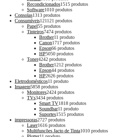
Recondicionados
15
15 produtos
Software
10
10 produtos
Consolas
13
13 produtos
Consumíveis
121
121 produtos
Papel
5
5 produtos
Tinteiros
74
74 produtos
Brother
1
1 produto
Canon
17
17 produtos
Epson
6
6 produtos
HP
50
50 produtos
Toner
42
42 produtos
Brother
12
12 produtos
Epson
4
4 produtos
HP
26
26 produtos
Eletrodomésticos
1
1 produto
Imagem
58
58 produtos
Monitores
24
24 produtos
TVs
34
34 produtos
Smart TV
18
18 produtos
Soundbar
1
1 produto
Suportes
15
15 produtos
impressoras
27
27 produtos
Laser
16
16 produtos
Multifunções Jacto de Tinta
10
10 produtos
Plotter
1
1 produto