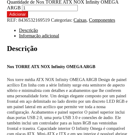
Quantidade de Nox TORRE ATX NOX Infinity OMEGA
ARGB
Adicionar
REF:
8436532169519
Categorias:
Caixas
,
Componentes
Descrição
Informação adicional
Descrição
Nox TORRE ATX NOX Infinity OMEGA ARGB
Nox torre média ATX NOX Infinity OMEGA ARGB Design de painel
acrílico Em linha com a série Infinity surge esta semitorre de aspecto
sóbrio e minimalista com detalhes e acabamentos que lhe conferem
uma personalidade forte. Um design elegante composto por um painel
frontal em aço delimitado no lado direito por um discreto LED RGB e
um painel lateral em acrílico que permite ver toda a nossa
configuração. Acabamentos e painel superior O painel superior inclui
duas portas USB 2.0, uma porta USB 3.0 e conexões de áudio. Ele
também inclui um controlador para as luzes RGB nas ventoinhas
frontal e traseira. Capacidade interior O Infinity Omega é compatível
com placas ATX, Mini-ATX e ITX e em seu interior é possível abrigar