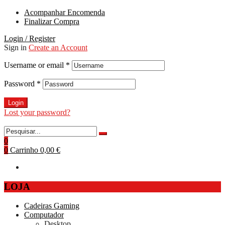
Acompanhar Encomenda
Finalizar Compra
Login / Register
Sign in
Create an Account
Username or email
*
Password
*
Login
Lost your password?
0
0
Carrinho
0,00 €
LOJA
Cadeiras Gaming
Computador
Desktop