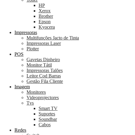
HP
Xerox
Brother
Epson
Kyocera
Impressoras
Multifunções Jacto de Tinta
Impressoras Laser
Plotter
POS
Gavetas Dinheiro
Monitor Tátil
Impressoras Talões
Leitor Cod Barras
Gestão Fila Cliente
Imagem
Monitores
Videoprojectores
Tvs
Smart TV
Suportes
Soundbar
Cabos
Redes