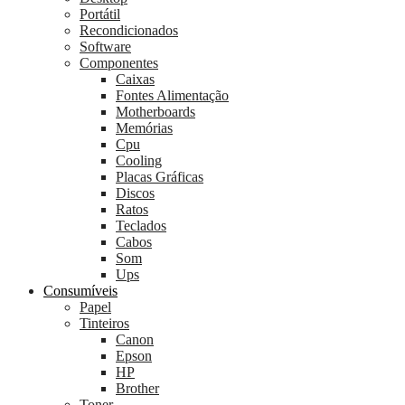
Portátil
Recondicionados
Software
Componentes
Caixas
Fontes Alimentação
Motherboards
Memórias
Cpu
Cooling
Placas Gráficas
Discos
Ratos
Teclados
Cabos
Som
Ups
Consumíveis
Papel
Tinteiros
Canon
Epson
HP
Brother
Toner