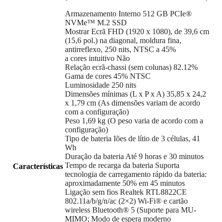
Armazenamento Interno 512 GB PCIe®
NVMe™ M.2 SSD
Mostrar Ecrã FHD (1920 x 1080), de 39,6 cm
(15,6 pol.) na diagonal, moldura fina,
antirreflexo, 250 nits, NTSC a 45%
a cores intuitivo Não
Relação ecrã-chassi (sem colunas) 82.12%
Gama de cores 45% NTSC
Luminosidade 250 nits
Dimensões mínimas (L x P x A) 35,85 x 24,2
x 1,79 cm (As dimensões variam de acordo
com a configuração)
Peso 1,69 kg (O peso varia de acordo com a
configuração)
Tipo de bateria Iões de lítio de 3 células, 41
Wh
Duração da bateria Até 9 horas e 30 minutos
Tempo de recarga da bateria Suporta
Características
tecnologia de carregamento rápido da bateria:
aproximadamente 50% em 45 minutos
Ligação sem fios Realtek RTL8822CE
802.11a/b/g/n/ac (2×2) Wi-Fi® e cartão
wireless Bluetooth® 5 (Suporte para MU-
MIMO; Modo de espera moderno