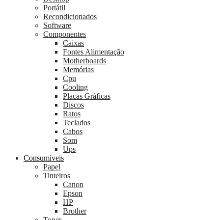
Portátil
Recondicionados
Software
Componentes
Caixas
Fontes Alimentação
Motherboards
Memórias
Cpu
Cooling
Placas Gráficas
Discos
Ratos
Teclados
Cabos
Som
Ups
Consumíveis
Papel
Tinteiros
Canon
Epson
HP
Brother
Toner