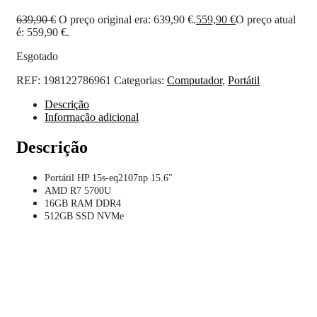
639,90
€
O preço original era: 639,90 €.
559,90
€
O preço atual
é: 559,90 €.
Esgotado
REF:
198122786961
Categorias:
Computador
,
Portátil
Descrição
Informação adicional
Descrição
Portátil HP 15s-eq2107np 15.6″
AMD R7 5700U
16GB RAM DDR4
512GB SSD NVMe