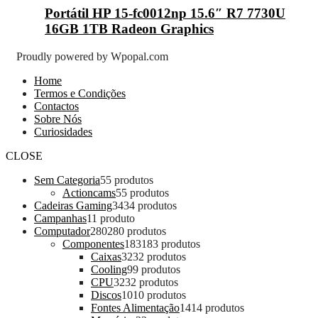
Portátil HP 15-fc0012np 15.6″ R7 7730U
16GB 1TB Radeon Graphics
Proudly powered by Wpopal.com
Home
Termos e Condições
Contactos
Sobre Nós
Curiosidades
CLOSE
Sem Categoria
5
5 produtos
Actioncams
5
5 produtos
Cadeiras Gaming
34
34 produtos
Campanhas
1
1 produto
Computador
280
280 produtos
Componentes
183
183 produtos
Caixas
32
32 produtos
Cooling
9
9 produtos
CPU
32
32 produtos
Discos
10
10 produtos
Fontes Alimentação
14
14 produtos