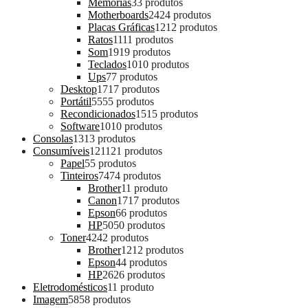
Memórias
3
3 produtos
Motherboards
24
24 produtos
Placas Gráficas
12
12 produtos
Ratos
11
11 produtos
Som
19
19 produtos
Teclados
10
10 produtos
Ups
7
7 produtos
Desktop
17
17 produtos
Portátil
55
55 produtos
Recondicionados
15
15 produtos
Software
10
10 produtos
Consolas
13
13 produtos
Consumíveis
121
121 produtos
Papel
5
5 produtos
Tinteiros
74
74 produtos
Brother
1
1 produto
Canon
17
17 produtos
Epson
6
6 produtos
HP
50
50 produtos
Toner
42
42 produtos
Brother
12
12 produtos
Epson
4
4 produtos
HP
26
26 produtos
Eletrodomésticos
1
1 produto
Imagem
58
58 produtos