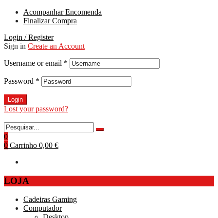
Acompanhar Encomenda
Finalizar Compra
Login / Register
Sign in
Create an Account
Username or email
*
Password
*
Login
Lost your password?
0
0
Carrinho
0,00 €
LOJA
Cadeiras Gaming
Computador
Desktop