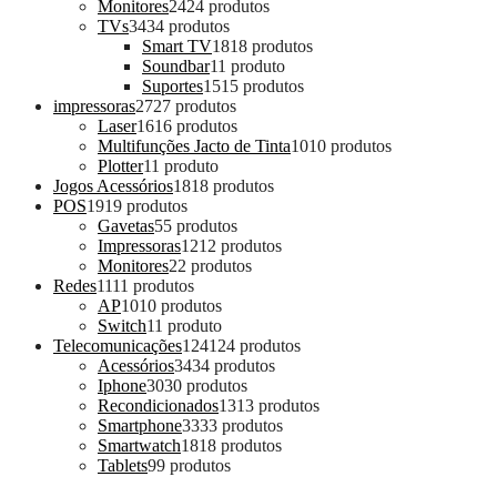
Monitores
24
24 produtos
TVs
34
34 produtos
Smart TV
18
18 produtos
Soundbar
1
1 produto
Suportes
15
15 produtos
impressoras
27
27 produtos
Laser
16
16 produtos
Multifunções Jacto de Tinta
10
10 produtos
Plotter
1
1 produto
Jogos Acessórios
18
18 produtos
POS
19
19 produtos
Gavetas
5
5 produtos
Impressoras
12
12 produtos
Monitores
2
2 produtos
Redes
11
11 produtos
AP
10
10 produtos
Switch
1
1 produto
Telecomunicações
124
124 produtos
Acessórios
34
34 produtos
Iphone
30
30 produtos
Recondicionados
13
13 produtos
Smartphone
33
33 produtos
Smartwatch
18
18 produtos
Tablets
9
9 produtos