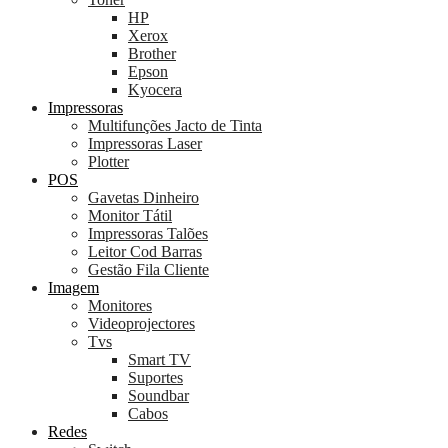
HP
Xerox
Brother
Epson
Kyocera
Impressoras
Multifunções Jacto de Tinta
Impressoras Laser
Plotter
POS
Gavetas Dinheiro
Monitor Tátil
Impressoras Talões
Leitor Cod Barras
Gestão Fila Cliente
Imagem
Monitores
Videoprojectores
Tvs
Smart TV
Suportes
Soundbar
Cabos
Redes