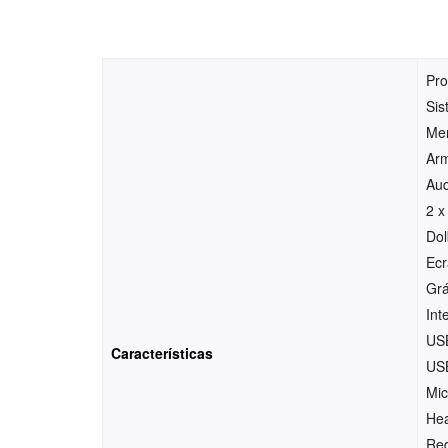
Pro
Si
Me
Ar
Aud
2 x
Do
Ecr
Grá
Int
US
Características
US
Mi
He
Red