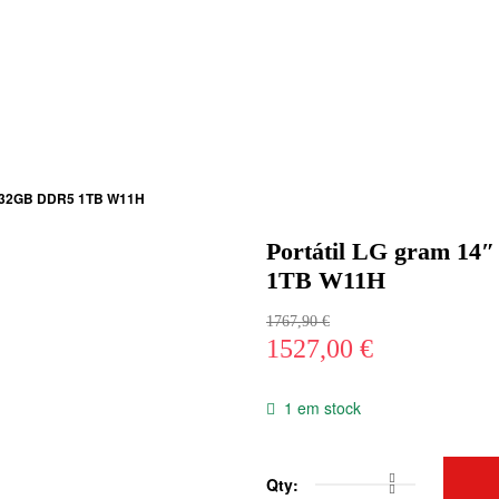
5H 32GB DDR5 1TB W11H
Portátil LG gram 14
1TB W11H
1767,90
€
O
1527,00
€
preço
O
1 em stock
original
preço
era:
atual
1767,90 €.
é:
Qty:
Quantidade