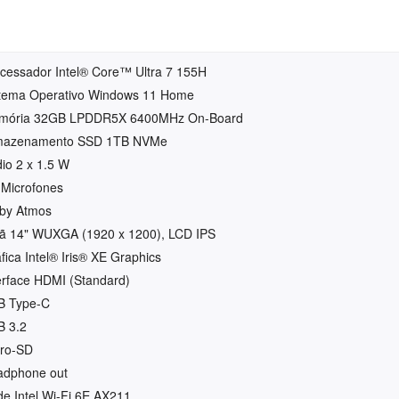
cessador Intel® Core™ Ultra 7 155H
stema Operativo Windows 11 Home
mória 32GB LPDDR5X 6400MHz On-Board
mazenamento SSD 1TB NVMe
io 2 x 1.5 W
 Microfones
lby Atmos
ã 14" WUXGA (1920 x 1200), LCD IPS
fica Intel® Iris® XE Graphics
erface HDMI (Standard)
B Type-C
B 3.2
cro-SD
adphone out
e Intel Wi-Fi 6E AX211