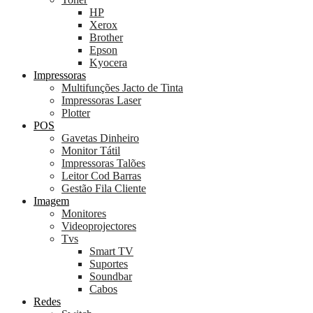
HP
Xerox
Brother
Epson
Kyocera
Impressoras
Multifunções Jacto de Tinta
Impressoras Laser
Plotter
POS
Gavetas Dinheiro
Monitor Tátil
Impressoras Talões
Leitor Cod Barras
Gestão Fila Cliente
Imagem
Monitores
Videoprojectores
Tvs
Smart TV
Suportes
Soundbar
Cabos
Redes