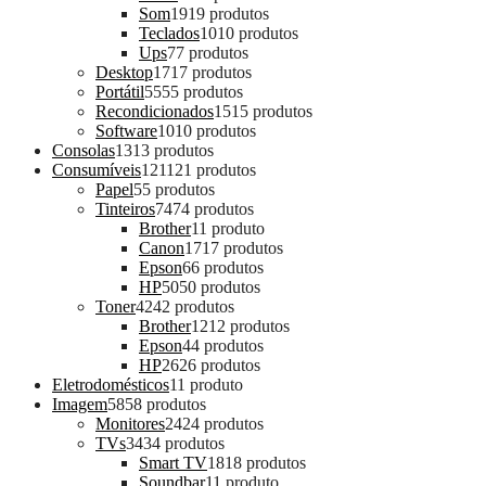
Som
19
19 produtos
Teclados
10
10 produtos
Ups
7
7 produtos
Desktop
17
17 produtos
Portátil
55
55 produtos
Recondicionados
15
15 produtos
Software
10
10 produtos
Consolas
13
13 produtos
Consumíveis
121
121 produtos
Papel
5
5 produtos
Tinteiros
74
74 produtos
Brother
1
1 produto
Canon
17
17 produtos
Epson
6
6 produtos
HP
50
50 produtos
Toner
42
42 produtos
Brother
12
12 produtos
Epson
4
4 produtos
HP
26
26 produtos
Eletrodomésticos
1
1 produto
Imagem
58
58 produtos
Monitores
24
24 produtos
TVs
34
34 produtos
Smart TV
18
18 produtos
Soundbar
1
1 produto