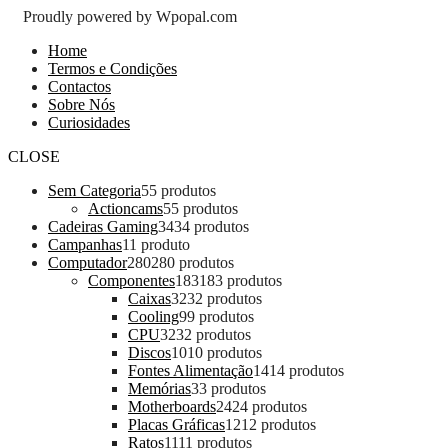
Proudly powered by Wpopal.com
Home
Termos e Condições
Contactos
Sobre Nós
Curiosidades
CLOSE
Sem Categoria
5
5 produtos
Actioncams
5
5 produtos
Cadeiras Gaming
34
34 produtos
Campanhas
1
1 produto
Computador
280
280 produtos
Componentes
183
183 produtos
Caixas
32
32 produtos
Cooling
9
9 produtos
CPU
32
32 produtos
Discos
10
10 produtos
Fontes Alimentação
14
14 produtos
Memórias
3
3 produtos
Motherboards
24
24 produtos
Placas Gráficas
12
12 produtos
Ratos
11
11 produtos