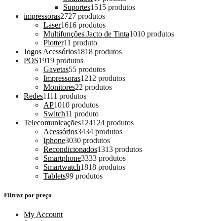
Suportes
15
15 produtos
impressoras
27
27 produtos
Laser
16
16 produtos
Multifunções Jacto de Tinta
10
10 produtos
Plotter
1
1 produto
Jogos Acessórios
18
18 produtos
POS
19
19 produtos
Gavetas
5
5 produtos
Impressoras
12
12 produtos
Monitores
2
2 produtos
Redes
11
11 produtos
AP
10
10 produtos
Switch
1
1 produto
Telecomunicações
124
124 produtos
Acessórios
34
34 produtos
Iphone
30
30 produtos
Recondicionados
13
13 produtos
Smartphone
33
33 produtos
Smartwatch
18
18 produtos
Tablets
9
9 produtos
Filtrar por preço
My Account