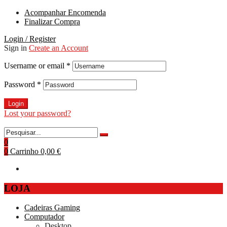
Acompanhar Encomenda
Finalizar Compra
Login / Register
Sign in
Create an Account
Username or email
*
Password
*
Login
Lost your password?
0
0
Carrinho
0,00 €
LOJA
Cadeiras Gaming
Computador
Desktop