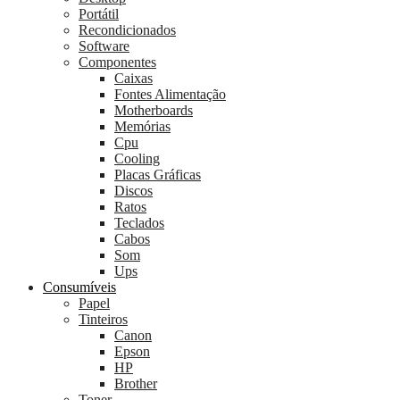
Portátil
Recondicionados
Software
Componentes
Caixas
Fontes Alimentação
Motherboards
Memórias
Cpu
Cooling
Placas Gráficas
Discos
Ratos
Teclados
Cabos
Som
Ups
Consumíveis
Papel
Tinteiros
Canon
Epson
HP
Brother
Toner