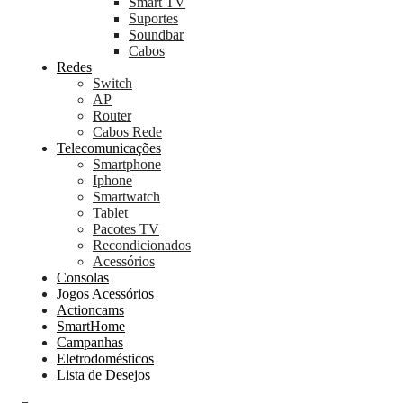
Smart TV
Suportes
Soundbar
Cabos
Redes
Switch
AP
Router
Cabos Rede
Telecomunicações
Smartphone
Iphone
Smartwatch
Tablet
Pacotes TV
Recondicionados
Acessórios
Consolas
Jogos Acessórios
Actioncams
SmartHome
Campanhas
Eletrodomésticos
Lista de Desejos