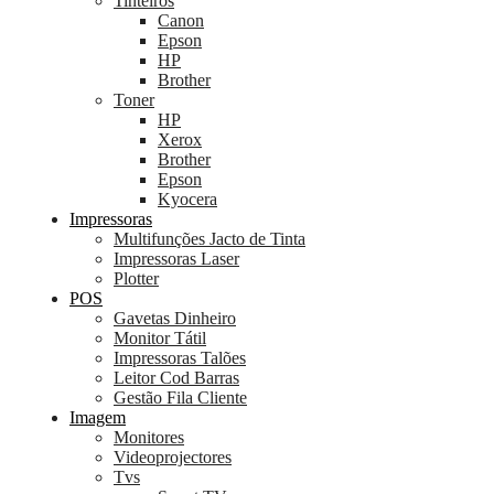
Tinteiros
Canon
Epson
HP
Brother
Toner
HP
Xerox
Brother
Epson
Kyocera
Impressoras
Multifunções Jacto de Tinta
Impressoras Laser
Plotter
POS
Gavetas Dinheiro
Monitor Tátil
Impressoras Talões
Leitor Cod Barras
Gestão Fila Cliente
Imagem
Monitores
Videoprojectores
Tvs