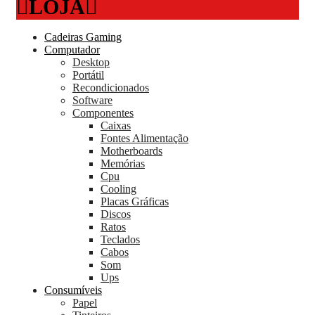
LOJA
Cadeiras Gaming
Computador
Desktop
Portátil
Recondicionados
Software
Componentes
Caixas
Fontes Alimentação
Motherboards
Memórias
Cpu
Cooling
Placas Gráficas
Discos
Ratos
Teclados
Cabos
Som
Ups
Consumíveis
Papel