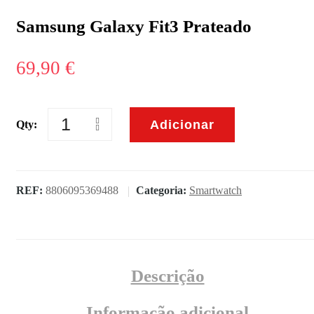
Samsung Galaxy Fit3 Prateado
69,90
€
Adicionar
Qty:
Quantidade
de
Samsung
Galaxy
Fit3
REF:
8806095369488
Categoria:
Smartwatch
Prateado
Descrição
Informação adicional