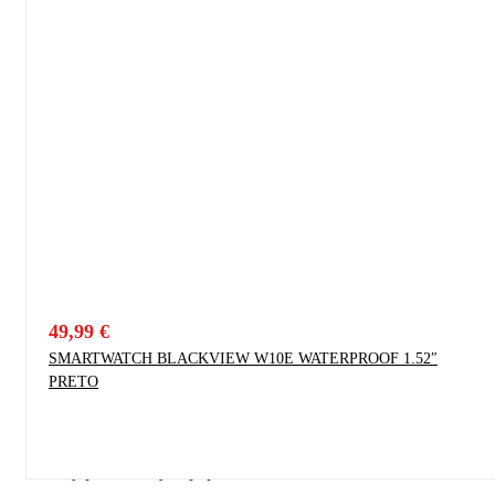
49,99
€
SMARTWATCH BLACKVIEW W10E WATERPROOF 1.52″
PRETO
Proudly powered by Wpopal.com