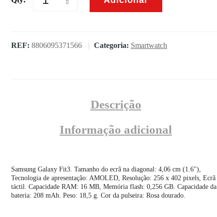
Quantidade
de
Samsung
Galaxy
Fit3
REF:
8806095371566
Categoria:
Smartwatch
Rosa
Dourado
Descrição
Informação adicional
Samsung Galaxy Fit3. Tamanho do ecrã na diagonal: 4,06 cm (1.6″),
Tecnologia de apresentação: AMOLED, Resolução: 256 x 402 pixels, Ecrã
táctil. Capacidade RAM: 16 MB, Memória flash: 0,256 GB. Capacidade da
bateria: 208 mAh. Peso: 18,5 g. Cor da pulseira: Rosa dourado.