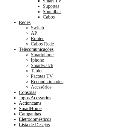
Smart TV
Suportes
Soundbar
Cabos
Redes
Switch
AP
Router
Cabos Rede
Telecomunicações
Smartphone
Iphone
Smartwatch
Tablet
Pacotes TV
Recondicionados
Acessórios
Consolas
Jogos Acessórios
Actioncams
SmartHome
Campanhas
Eletrodomésticos
Lista de Desejos