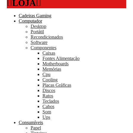
LOJA
Cadeiras Gaming
Computador
Desktop
Portátil
Recondicionados
Software
Componentes
Caixas
Fontes Alimentação
Motherboards
Memórias
Cpu
Cooling
Placas Gráficas
Discos
Ratos
Teclados
Cabos
Som
Ups
Consumíveis
Papel