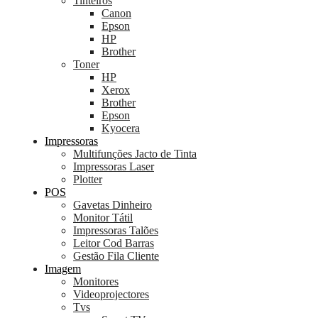
Tinteiros
Canon
Epson
HP
Brother
Toner
HP
Xerox
Brother
Epson
Kyocera
Impressoras
Multifunções Jacto de Tinta
Impressoras Laser
Plotter
POS
Gavetas Dinheiro
Monitor Tátil
Impressoras Talões
Leitor Cod Barras
Gestão Fila Cliente
Imagem
Monitores
Videoprojectores
Tvs