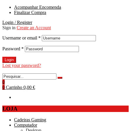
Acompanhar Encomenda
Finalizar Compra
Login / Register
Sign in
Create an Account
Username or email
*
Password
*
Login
Lost your password?
0
0
Carrinho
0,00 €
LOJA
Cadeiras Gaming
Computador
Desktop