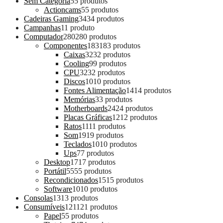
Sem Categoria
5
5 produtos
Actioncams
5
5 produtos
Cadeiras Gaming
34
34 produtos
Campanhas
1
1 produto
Computador
280
280 produtos
Componentes
183
183 produtos
Caixas
32
32 produtos
Cooling
9
9 produtos
CPU
32
32 produtos
Discos
10
10 produtos
Fontes Alimentação
14
14 produtos
Memórias
3
3 produtos
Motherboards
24
24 produtos
Placas Gráficas
12
12 produtos
Ratos
11
11 produtos
Som
19
19 produtos
Teclados
10
10 produtos
Ups
7
7 produtos
Desktop
17
17 produtos
Portátil
55
55 produtos
Recondicionados
15
15 produtos
Software
10
10 produtos
Consolas
13
13 produtos
Consumíveis
121
121 produtos
Papel
5
5 produtos