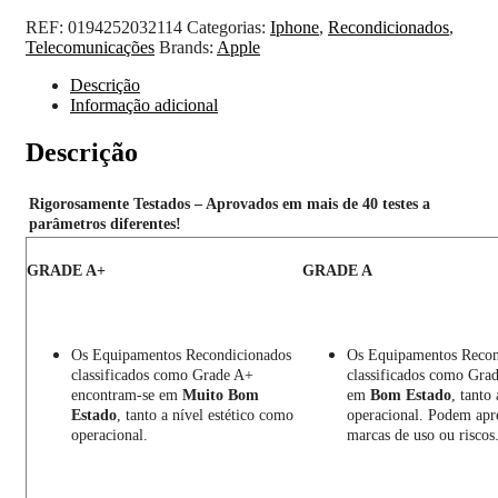
REF:
0194252032114
Categorias:
Iphone
,
Recondicionados
,
Telecomunicações
Brands:
Apple
Descrição
Informação adicional
Descrição
Rigorosamente Testados – Aprovados em mais de 40 testes a
parâmetros diferentes!
GRADE A+
GRADE A
Os Equipamentos Recondicionados
Os Equipamentos Recon
classificados como Grade A+
classificados como Gra
encontram-se em
Muito Bom
em
Bom Estado
, tanto
Estado
, tanto a nível estético como
operacional. Podem apr
operacional.
marcas de uso ou riscos