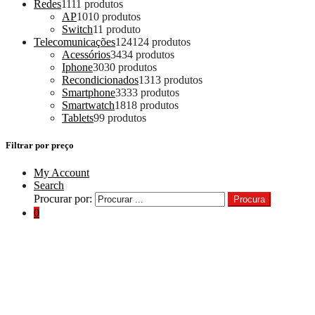
Redes
11
11 produtos
AP
10
10 produtos
Switch
1
1 produto
Telecomunicações
124
124 produtos
Acessórios
34
34 produtos
Iphone
30
30 produtos
Recondicionados
13
13 produtos
Smartphone
33
33 produtos
Smartwatch
18
18 produtos
Tablets
9
9 produtos
Filtrar por preço
My Account
Search
Procurar por:
Procura
0