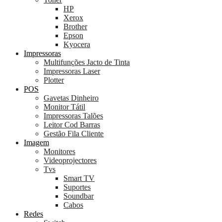
HP
Xerox
Brother
Epson
Kyocera
Impressoras
Multifunções Jacto de Tinta
Impressoras Laser
Plotter
POS
Gavetas Dinheiro
Monitor Tátil
Impressoras Talões
Leitor Cod Barras
Gestão Fila Cliente
Imagem
Monitores
Videoprojectores
Tvs
Smart TV
Suportes
Soundbar
Cabos
Redes