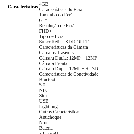
4GB
Características
Características do Ecrã
Tamanho do Ecrã
6.1"
Resolução de Ecrã
FHD+
Tipo de Ecrã
Super Retina XDR OLED
Características da Câmara
Câmaras Traseiras
Câmara Dupla: 12MP + 12MP
Câmara Frontal
Câmara Dupla: 12MP + SL 3D
Características de Conetividade
Bluetooth
5.0
NFC
Sim
USB
Lightning
Outras Características
Antichoque
Não
Bateria
2815 mAh