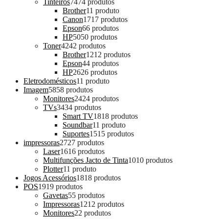
Tinteiros
74
74 produtos
Brother
1
1 produto
Canon
17
17 produtos
Epson
6
6 produtos
HP
50
50 produtos
Toner
42
42 produtos
Brother
12
12 produtos
Epson
4
4 produtos
HP
26
26 produtos
Eletrodomésticos
1
1 produto
Imagem
58
58 produtos
Monitores
24
24 produtos
TVs
34
34 produtos
Smart TV
18
18 produtos
Soundbar
1
1 produto
Suportes
15
15 produtos
impressoras
27
27 produtos
Laser
16
16 produtos
Multifunções Jacto de Tinta
10
10 produtos
Plotter
1
1 produto
Jogos Acessórios
18
18 produtos
POS
19
19 produtos
Gavetas
5
5 produtos
Impressoras
12
12 produtos
Monitores
2
2 produtos