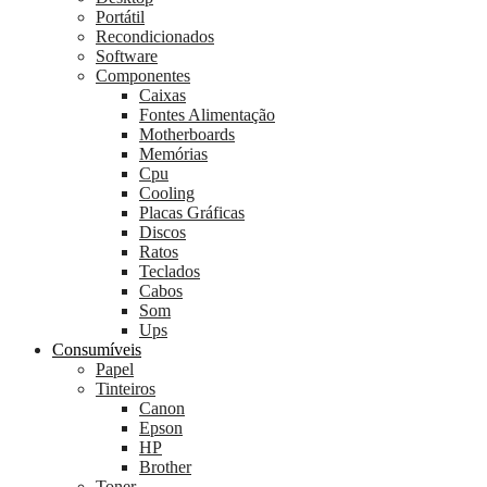
Portátil
Recondicionados
Software
Componentes
Caixas
Fontes Alimentação
Motherboards
Memórias
Cpu
Cooling
Placas Gráficas
Discos
Ratos
Teclados
Cabos
Som
Ups
Consumíveis
Papel
Tinteiros
Canon
Epson
HP
Brother
Toner