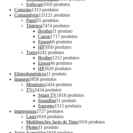
Software
10
10 produtos
Consolas
13
13 produtos
Consumíveis
121
121 produtos
Papel
5
5 produtos
Tinteiros
74
74 produtos
Brother
1
1 produto
Canon
17
17 produtos
Epson
6
6 produtos
HP
50
50 produtos
Toner
42
42 produtos
Brother
12
12 produtos
Epson
4
4 produtos
HP
26
26 produtos
Eletrodomésticos
1
1 produto
Imagem
58
58 produtos
Monitores
24
24 produtos
TVs
34
34 produtos
Smart TV
18
18 produtos
Soundbar
1
1 produto
Suportes
15
15 produtos
impressoras
27
27 produtos
Laser
16
16 produtos
Multifunções Jacto de Tinta
10
10 produtos
Plotter
1
1 produto
Jogos Acessórios
18
18 produtos