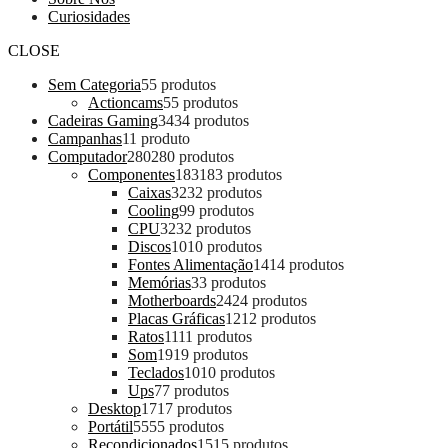
Curiosidades
CLOSE
Sem Categoria
5
5 produtos
Actioncams
5
5 produtos
Cadeiras Gaming
34
34 produtos
Campanhas
1
1 produto
Computador
280
280 produtos
Componentes
183
183 produtos
Caixas
32
32 produtos
Cooling
9
9 produtos
CPU
32
32 produtos
Discos
10
10 produtos
Fontes Alimentação
14
14 produtos
Memórias
3
3 produtos
Motherboards
24
24 produtos
Placas Gráficas
12
12 produtos
Ratos
11
11 produtos
Som
19
19 produtos
Teclados
10
10 produtos
Ups
7
7 produtos
Desktop
17
17 produtos
Portátil
55
55 produtos
Recondicionados
15
15 produtos