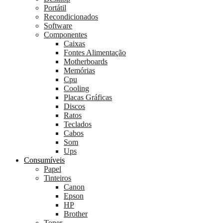
Portátil
Recondicionados
Software
Componentes
Caixas
Fontes Alimentação
Motherboards
Memórias
Cpu
Cooling
Placas Gráficas
Discos
Ratos
Teclados
Cabos
Som
Ups
Consumíveis
Papel
Tinteiros
Canon
Epson
HP
Brother
Toner