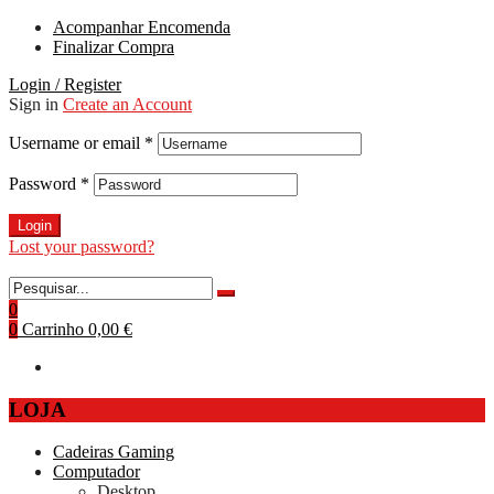
Acompanhar Encomenda
Finalizar Compra
Login / Register
Sign in
Create an Account
Username or email
*
Password
*
Login
Lost your password?
0
0
Carrinho
0,00 €
LOJA
Cadeiras Gaming
Computador
Desktop