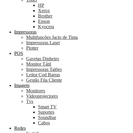
HP
Xerox
Brother
Epson
Kyocera
Impressoras
Multifunções Jacto de Tinta
Impressoras Laser
Plotter
POS
Gavetas Dinheiro
Monitor Tátil
Impressoras Talões
Leitor Cod Barras
Gestão Fila Cliente
Imagem
Monitores
Videoprojectores
Tvs
Smart TV
Suportes
Soundbar
Cabos
Redes