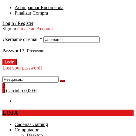
Acompanhar Encomenda
Finalizar Compra
Login / Register
Sign in
Create an Account
Username or email
*
Password
*
Login
Lost your password?
0
0
Carrinho
0,00 €
LOJA
Cadeiras Gaming
Computador
Desktop