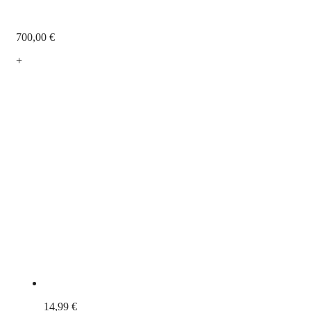
700,00
€
+
14,99
€