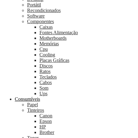
Portátil
Recondicionados
Software
Componentes
Caixas
Fontes Alimentação
Motherboards
Memórias
Cpu
Cooling
Placas Gráficas
Discos
Ratos
Teclados
Cabos
Som
Ups
Consumíveis
Papel
Tinteiros
Canon
Epson
HP
Brother
Toner