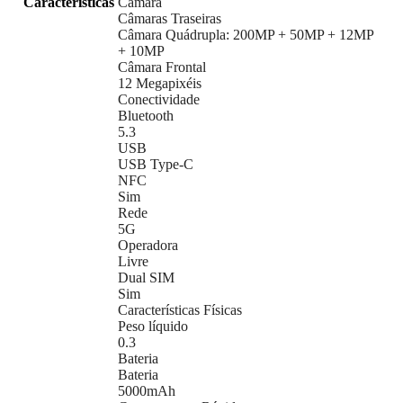
Características
Câmara
Câmaras Traseiras
Câmara Quádrupla: 200MP + 50MP + 12MP
+ 10MP
Câmara Frontal
12 Megapixéis
Conectividade
Bluetooth
5.3
USB
USB Type-C
NFC
Sim
Rede
5G
Operadora
Livre
Dual SIM
Sim
Características Físicas
Peso líquido
0.3
Bateria
Bateria
5000mAh