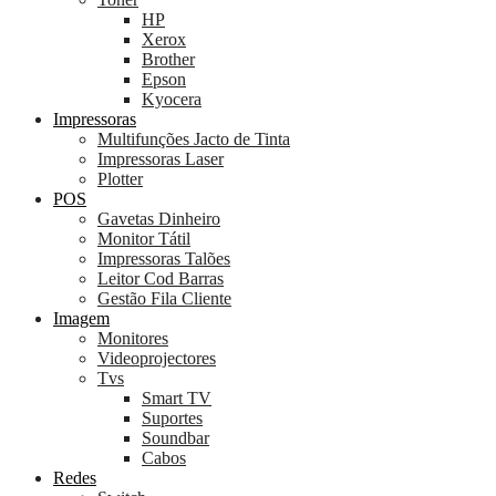
HP
Xerox
Brother
Epson
Kyocera
Impressoras
Multifunções Jacto de Tinta
Impressoras Laser
Plotter
POS
Gavetas Dinheiro
Monitor Tátil
Impressoras Talões
Leitor Cod Barras
Gestão Fila Cliente
Imagem
Monitores
Videoprojectores
Tvs
Smart TV
Suportes
Soundbar
Cabos
Redes