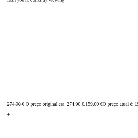
274,90
€
O preço original era: 274,90 €.
159,00
€
O preço atual é: 1
+