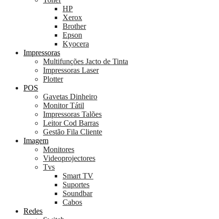
HP
Xerox
Brother
Epson
Kyocera
Impressoras
Multifunções Jacto de Tinta
Impressoras Laser
Plotter
POS
Gavetas Dinheiro
Monitor Tátil
Impressoras Talões
Leitor Cod Barras
Gestão Fila Cliente
Imagem
Monitores
Videoprojectores
Tvs
Smart TV
Suportes
Soundbar
Cabos
Redes