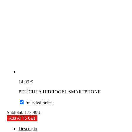
14,99
€
PELÍCULA HIDROGEL SMARTPHONE
Selected
Select
Subtotal:
173,99
€
Add All To Cart
Descrição