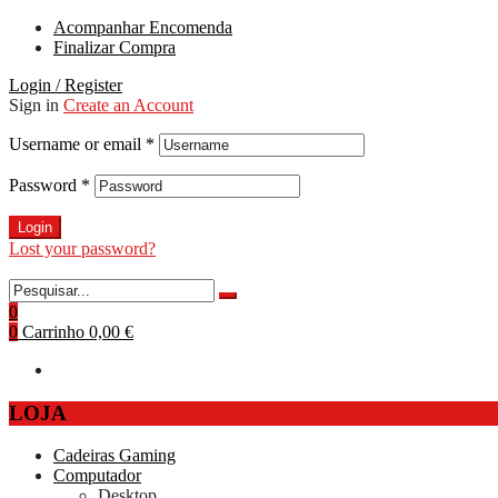
Acompanhar Encomenda
Finalizar Compra
Login / Register
Sign in
Create an Account
Username or email
*
Password
*
Login
Lost your password?
0
0
Carrinho
0,00 €
LOJA
Cadeiras Gaming
Computador
Desktop