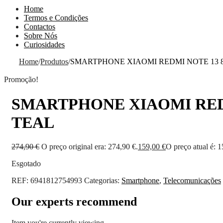
Home
Termos e Condições
Contactos
Sobre Nós
Curiosidades
Home
/
Produtos
/
SMARTPHONE XIAOMI REDMI NOTE 13 
Promoção!
SMARTPHONE XIAOMI REDM
TEAL
274,90
€
O preço original era: 274,90 €.
159,00
€
O preço atual é: 1
Esgotado
REF:
6941812754993
Categorias:
Smartphone
,
Telecomunicações
Our experts recommend
Item you're currently viewing