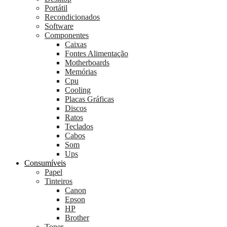
Portátil
Recondicionados
Software
Componentes
Caixas
Fontes Alimentação
Motherboards
Memórias
Cpu
Cooling
Placas Gráficas
Discos
Ratos
Teclados
Cabos
Som
Ups
Consumíveis
Papel
Tinteiros
Canon
Epson
HP
Brother
Toner