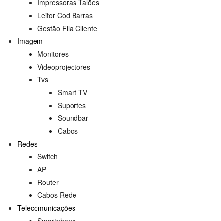
Impressoras Talões
Leitor Cod Barras
Gestão Fila Cliente
Imagem
Monitores
Videoprojectores
Tvs
Smart TV
Suportes
Soundbar
Cabos
s
Redes
Switch
AP
Router
Cabos Rede
Telecomunicações
Smartphone