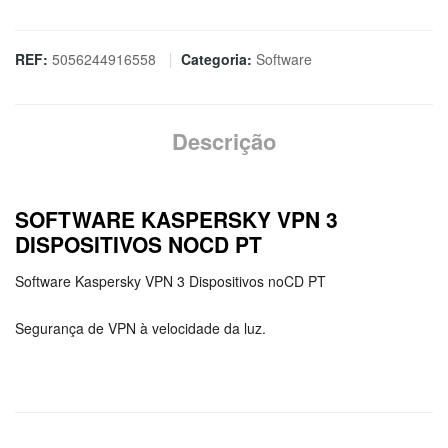
de
SOFTWARE
KASPERSKY
REF:
5056244916558
Categoria:
Software
VPN
3
DISPOSITIVOS
Descrição
NOCD
PT
SOFTWARE KASPERSKY VPN 3
DISPOSITIVOS NOCD PT
Software Kaspersky VPN 3 Dispositivos noCD PT
Segurança de VPN à velocidade da luz.