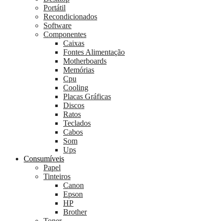
Portátil
Recondicionados
Software
Componentes
Caixas
Fontes Alimentação
Motherboards
Memórias
Cpu
Cooling
Placas Gráficas
Discos
Ratos
Teclados
Cabos
Som
Ups
Consumíveis
Papel
Tinteiros
Canon
Epson
HP
Brother
Toner