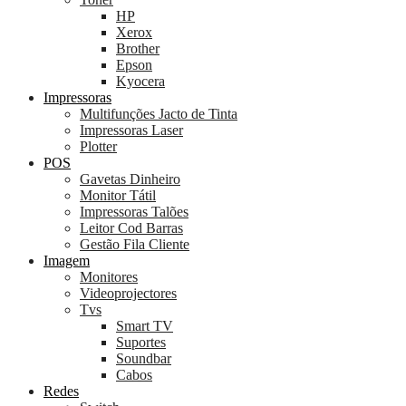
HP
Xerox
Brother
Epson
Kyocera
Impressoras
Multifunções Jacto de Tinta
Impressoras Laser
Plotter
POS
Gavetas Dinheiro
Monitor Tátil
Impressoras Talões
Leitor Cod Barras
Gestão Fila Cliente
Imagem
Monitores
Videoprojectores
Tvs
Smart TV
Suportes
Soundbar
Cabos
Redes