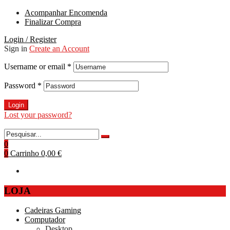
Acompanhar Encomenda
Finalizar Compra
Login / Register
Sign in
Create an Account
Username or email
*
Password
*
Login
Lost your password?
0
0
Carrinho
0,00 €
LOJA
Cadeiras Gaming
Computador
Desktop