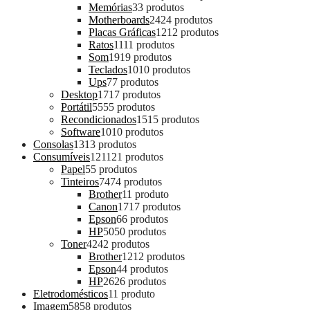
Memórias
3
3 produtos
Motherboards
24
24 produtos
Placas Gráficas
12
12 produtos
Ratos
11
11 produtos
Som
19
19 produtos
Teclados
10
10 produtos
Ups
7
7 produtos
Desktop
17
17 produtos
Portátil
55
55 produtos
Recondicionados
15
15 produtos
Software
10
10 produtos
Consolas
13
13 produtos
Consumíveis
121
121 produtos
Papel
5
5 produtos
Tinteiros
74
74 produtos
Brother
1
1 produto
Canon
17
17 produtos
Epson
6
6 produtos
HP
50
50 produtos
Toner
42
42 produtos
Brother
12
12 produtos
Epson
4
4 produtos
HP
26
26 produtos
Eletrodomésticos
1
1 produto
Imagem
58
58 produtos