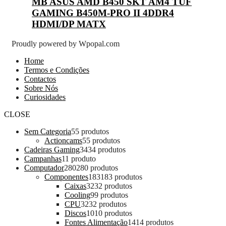
MB ASUS AMD B450 SKT AM4 TUF
GAMING B450M-PRO II 4DDR4
HDMI/DP MATX
Proudly powered by Wpopal.com
Home
Termos e Condições
Contactos
Sobre Nós
Curiosidades
CLOSE
Sem Categoria
5
5 produtos
Actioncams
5
5 produtos
Cadeiras Gaming
34
34 produtos
Campanhas
1
1 produto
Computador
280
280 produtos
Componentes
183
183 produtos
Caixas
32
32 produtos
Cooling
9
9 produtos
CPU
32
32 produtos
Discos
10
10 produtos
Fontes Alimentação
14
14 produtos