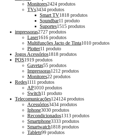
Monitores
24
24 produtos
TVs
34
34 produtos
Smart TV
18
18 produtos
Soundbar
1
1 produto
Suportes
15
15 produtos
impressoras
27
27 produtos
Laser
16
16 produtos
Multifunções Jacto de Tinta
10
10 produtos
Plotter
1
1 produto
Jogos Acessórios
18
18 produtos
POS
19
19 produtos
Gavetas
5
5 produtos
Impressoras
12
12 produtos
Monitores
2
2 produtos
Redes
11
11 produtos
AP
10
10 produtos
Switch
1
1 produto
Telecomunicações
124
124 produtos
Acessórios
34
34 produtos
Iphone
30
30 produtos
Recondicionados
13
13 produtos
Smartphone
33
33 produtos
Smartwatch
18
18 produtos
Tablets
9
9 produtos