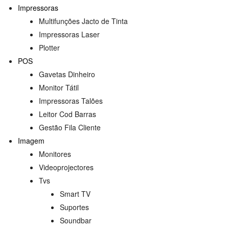
Impressoras
Multifunções Jacto de Tinta
Impressoras Laser
Plotter
POS
Gavetas Dinheiro
Monitor Tátil
Impressoras Talões
Leitor Cod Barras
Gestão Fila Cliente
Imagem
s
Monitores
Videoprojectores
Tvs
Smart TV
Suportes
Soundbar