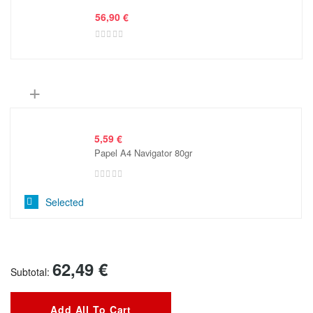
56,90
€
+
5,59
€
Papel A4 Navigator 80gr
Selected
62,49
€
Subtotal:
Add All To Cart