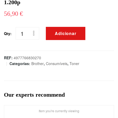
1.200p
56,90
€
Adicionar
Qty:
Quantidade
de
TONER
BROTHER
REF:
4977766830270
Categorias:
Brother
,
Consumíveis
,
Toner
TN2510
PRETO
1.200p
Our experts recommend
Item you're currently viewing