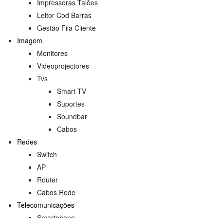
Impressoras Talões
Leitor Cod Barras
Gestão Fila Cliente
Imagem
Monitores
Videoprojectores
Tvs
Smart TV
Suportes
Soundbar
Cabos
s
Redes
Switch
AP
Router
Cabos Rede
Telecomunicações
Smartphone