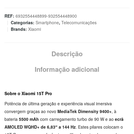
Xiaomi
15T
REF:
6932554448899-932554448900
Categorias:
Smartphone
,
Telecomunicações
Pro
Brands:
Xiaomi
12GB/512GB
Preto
Descrição
Informação adicional
Sobre o Xiaomi 15T Pro
Potência de última geração e experiência visual imersiva
convergem graças ao novo
MediaTek Dimensity 9400+
, à
bateria
5500 mAh
com carregamento turbo de 90 W e ao
ecrã
AMOLED WQHD+ de 6,83″ a 144 Hz
. Estes pilares colocam o