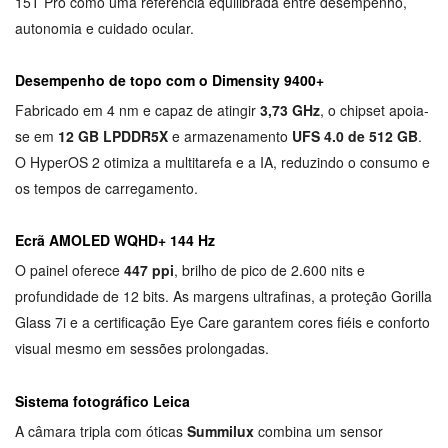
15T Pro como uma referência equilibrada entre desempenho,
autonomia e cuidado ocular.
Desempenho de topo com o Dimensity 9400+
Fabricado em 4 nm e capaz de atingir
3,73 GHz
, o chipset apoia-
se em
12 GB LPDDR5X
e armazenamento
UFS 4.0 de 512 GB
.
O HyperOS 2 otimiza a multitarefa e a IA, reduzindo o consumo e
os tempos de carregamento.
Ecrã AMOLED WQHD+ 144 Hz
O painel oferece
447 ppi
, brilho de pico de 2.600 nits e
profundidade de 12 bits. As margens ultrafinas, a proteção Gorilla
Glass 7i e a certificação Eye Care garantem cores fiéis e conforto
visual mesmo em sessões prolongadas.
Sistema fotográfico Leica
A câmara tripla com óticas
Summilux
combina um sensor