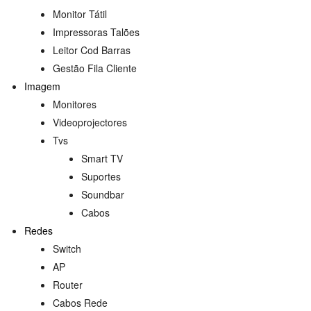
Monitor Tátil
Impressoras Talões
Leitor Cod Barras
Gestão Fila Cliente
Imagem
Monitores
Videoprojectores
Tvs
Smart TV
Suportes
s
Soundbar
Cabos
Redes
Switch
AP
Router
Cabos Rede