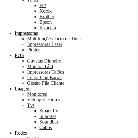
HP
Xerox
Brother
Epson
Kyocera
Impressoras
Multifunções Jacto de Tinta
Impressoras Laser
Plotter
POS
Gavetas Dinheiro
Monitor Tátil
Impressoras Talões
Leitor Cod Barras
Gestão Fila Cliente
Imagem
Monitores
Videoprojectores
Tvs
Smart TV
Suportes
Soundbar
Cabos
Redes