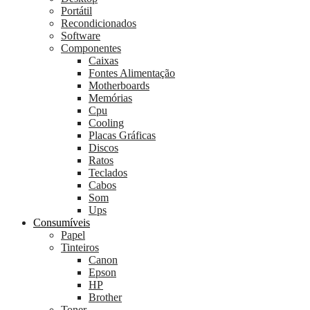
Portátil
Recondicionados
Software
Componentes
Caixas
Fontes Alimentação
Motherboards
Memórias
Cpu
Cooling
Placas Gráficas
Discos
Ratos
Teclados
Cabos
Som
Ups
Consumíveis
Papel
Tinteiros
Canon
Epson
HP
Brother
Toner