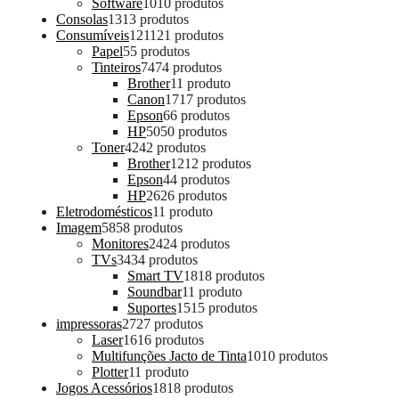
Software
10
10 produtos
Consolas
13
13 produtos
Consumíveis
121
121 produtos
Papel
5
5 produtos
Tinteiros
74
74 produtos
Brother
1
1 produto
Canon
17
17 produtos
Epson
6
6 produtos
HP
50
50 produtos
Toner
42
42 produtos
Brother
12
12 produtos
Epson
4
4 produtos
HP
26
26 produtos
Eletrodomésticos
1
1 produto
Imagem
58
58 produtos
Monitores
24
24 produtos
TVs
34
34 produtos
Smart TV
18
18 produtos
Soundbar
1
1 produto
Suportes
15
15 produtos
impressoras
27
27 produtos
Laser
16
16 produtos
Multifunções Jacto de Tinta
10
10 produtos
Plotter
1
1 produto
Jogos Acessórios
18
18 produtos