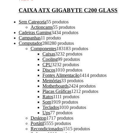
CAIXA ATX GIGABYTE C200 GLASS
Sem Categoria
5
5 produtos
Actioncams
5
5 produtos
Cadeiras Gaming
34
34 produtos
Campanhas
1
1 produto
Computador
280
280 produtos
Componentes
183
183 produtos
Caixas
32
32 produtos
Cooling
9
9 produtos
CPU
32
32 produtos
Discos
10
10 produtos
Fontes Alimentação
14
14 produtos
Memórias
3
3 produtos
Motherboards
24
24 produtos
Placas Gráficas
12
12 produtos
Ratos
11
11 produtos
Som
19
19 produtos
Teclados
10
10 produtos
Ups
7
7 produtos
Desktop
17
17 produtos
Portátil
55
55 produtos
Recondicionados
15
15 produtos