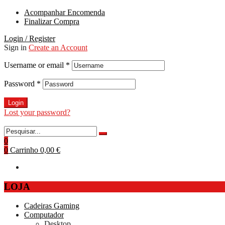
Acompanhar Encomenda
Finalizar Compra
Login / Register
Sign in
Create an Account
Username or email
*
Password
*
Login
Lost your password?
0
0
Carrinho
0,00 €
LOJA
Cadeiras Gaming
Computador
Desktop