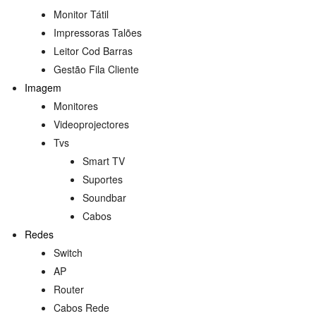
Monitor Tátil
Impressoras Talões
Leitor Cod Barras
Gestão Fila Cliente
Imagem
Monitores
Videoprojectores
Tvs
Smart TV
Suportes
s
Soundbar
Cabos
Redes
Switch
AP
Router
Cabos Rede