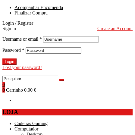
Acompanhar Encomenda
Finalizar Compra
Login / Register
Sign in
Create an Account
Username or email
*
Password
*
Login
Lost your password?
0
0
Carrinho
0,00 €
LOJA
Cadeiras Gaming
Computador
Desktop