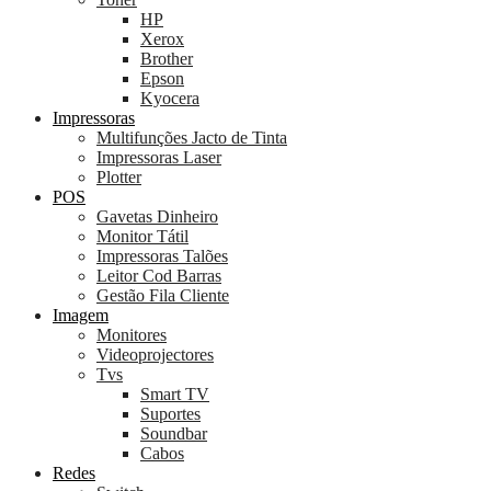
HP
Xerox
Brother
Epson
Kyocera
Impressoras
Multifunções Jacto de Tinta
Impressoras Laser
Plotter
POS
Gavetas Dinheiro
Monitor Tátil
Impressoras Talões
Leitor Cod Barras
Gestão Fila Cliente
Imagem
Monitores
Videoprojectores
Tvs
Smart TV
Suportes
Soundbar
Cabos
Redes