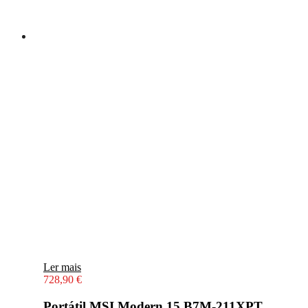
Ler mais
728,90
€
Portátil MSI Modern 15 B7M-211XPT