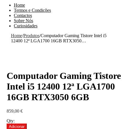
Home
Termos e Condições
Contactos
Sobre Nós
Curiosidades
Home
/
Produtos
/
Computador Gaming Tistore Intel i5
12400 12ª LGA1700 16GB RTX3050…
Computador Gaming Tistore
Intel i5 12400 12ª LGA1700
16GB RTX3050 6GB
859,00
€
Qty:
Quantidade
Adicionar