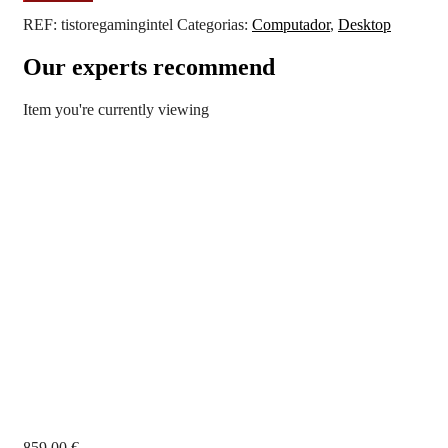
de
Computador
REF:
tistoregamingintel
Categorias:
Computador
,
Desktop
Gaming
Tistore
Our experts recommend
Intel
i5
Item you're currently viewing
12400
12ª
LGA1700
16GB
RTX3050
6GB
859,00
€