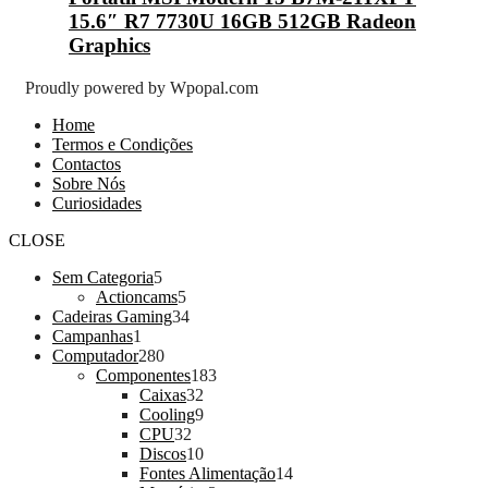
15.6″ R7 7730U 16GB 512GB Radeon
Graphics
Proudly powered by Wpopal.com
Home
Termos e Condições
Contactos
Sobre Nós
Curiosidades
CLOSE
5
Sem Categoria
5
produtos
5
Actioncams
5
produtos
34
Cadeiras Gaming
34
1
produtos
Campanhas
1
produto
280
Computador
280
produtos
183
Componentes
183
32
produtos
Caixas
32
produtos
9
Cooling
9
32
produtos
CPU
32
produtos
10
Discos
10
produtos
14
Fontes Alimentação
14