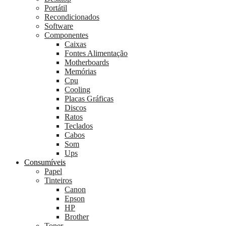
Portátil
Recondicionados
Software
Componentes
Caixas
Fontes Alimentação
Motherboards
Memórias
Cpu
Cooling
Placas Gráficas
Discos
Ratos
Teclados
Cabos
Som
Ups
Consumíveis
Papel
Tinteiros
Canon
Epson
HP
Brother
Toner