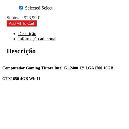
Selected
Select
Subtotal:
928,99
€
Add All To Cart
Descrição
Informação adicional
Descrição
Computador Gaming Tistore Intel i5 12400 12ª LGA1700 16GB
GTX1650 4GB Win11