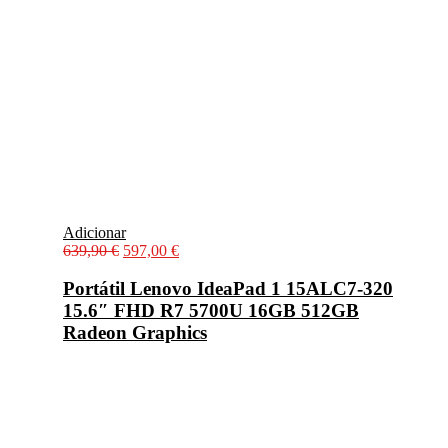
Adicionar
O
O
639,90
€
597,00
€
preço
preço
original
atual
Portátil Lenovo IdeaPad 1 15ALC7-320
era:
é:
15.6″ FHD R7 5700U 16GB 512GB
639,90 €.
597,00 €.
Radeon Graphics