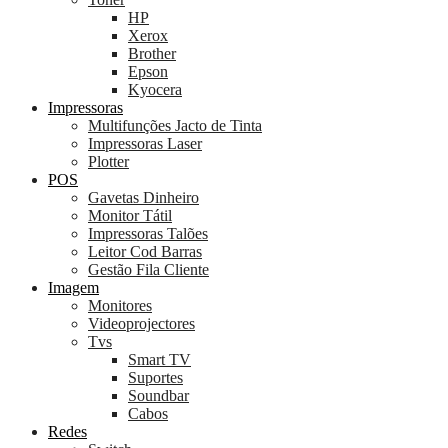
HP
Xerox
Brother
Epson
Kyocera
Impressoras
Multifunções Jacto de Tinta
Impressoras Laser
Plotter
POS
Gavetas Dinheiro
Monitor Tátil
Impressoras Talões
Leitor Cod Barras
Gestão Fila Cliente
Imagem
Monitores
Videoprojectores
Tvs
Smart TV
Suportes
Soundbar
Cabos
Redes