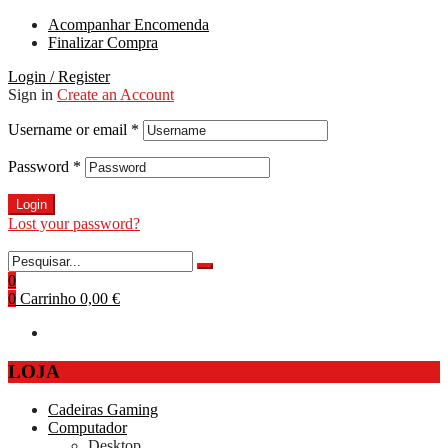
Acompanhar Encomenda
Finalizar Compra
Login / Register
Sign in
Create an Account
Username or email
*
Password
*
Login
Lost your password?
0
0
Carrinho
0,00 €
LOJA
Cadeiras Gaming
Computador
Desktop