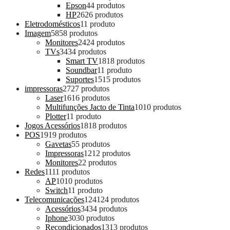
Epson
4
4 produtos
HP
26
26 produtos
Eletrodomésticos
1
1 produto
Imagem
58
58 produtos
Monitores
24
24 produtos
TVs
34
34 produtos
Smart TV
18
18 produtos
Soundbar
1
1 produto
Suportes
15
15 produtos
impressoras
27
27 produtos
Laser
16
16 produtos
Multifunções Jacto de Tinta
10
10 produtos
Plotter
1
1 produto
Jogos Acessórios
18
18 produtos
POS
19
19 produtos
Gavetas
5
5 produtos
Impressoras
12
12 produtos
Monitores
2
2 produtos
Redes
11
11 produtos
AP
10
10 produtos
Switch
1
1 produto
Telecomunicações
124
124 produtos
Acessórios
34
34 produtos
Iphone
30
30 produtos
Recondicionados
13
13 produtos