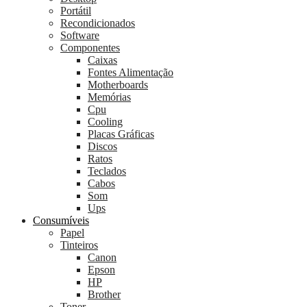
Portátil
Recondicionados
Software
Componentes
Caixas
Fontes Alimentação
Motherboards
Memórias
Cpu
Cooling
Placas Gráficas
Discos
Ratos
Teclados
Cabos
Som
Ups
Consumíveis
Papel
Tinteiros
Canon
Epson
HP
Brother
Toner