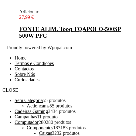
Adicionar
27,99
€
FONTE ALIM. Tooq TQAPOLO-500SP
500W PFC
Proudly powered by Wpopal.com
Home
Termos e Condições
Contactos
Sobre Nós
Curiosidades
CLOSE
Sem Categoria
5
5 produtos
Actioncams
5
5 produtos
Cadeiras Gaming
34
34 produtos
Campanhas
1
1 produto
Computador
280
280 produtos
Componentes
183
183 produtos
Caixas
32
32 produtos