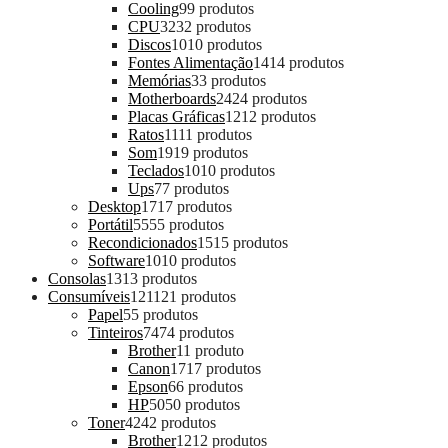
Cooling
9
9 produtos
CPU
32
32 produtos
Discos
10
10 produtos
Fontes Alimentação
14
14 produtos
Memórias
3
3 produtos
Motherboards
24
24 produtos
Placas Gráficas
12
12 produtos
Ratos
11
11 produtos
Som
19
19 produtos
Teclados
10
10 produtos
Ups
7
7 produtos
Desktop
17
17 produtos
Portátil
55
55 produtos
Recondicionados
15
15 produtos
Software
10
10 produtos
Consolas
13
13 produtos
Consumíveis
121
121 produtos
Papel
5
5 produtos
Tinteiros
74
74 produtos
Brother
1
1 produto
Canon
17
17 produtos
Epson
6
6 produtos
HP
50
50 produtos
Toner
42
42 produtos
Brother
12
12 produtos