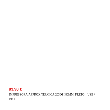
83,90
€
IMPRESSORA APPROX TÉRMICA 203DPI 80MM, PRETO – USB /
RJ11