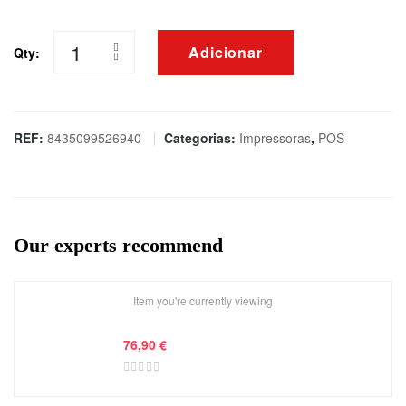
Adicionar
Qty:
Quantidade
de
IMPRESSORA
APPROX
REF:
8435099526940
Categorias:
Impressoras
,
POS
TÉRMICA
PORTÁTIL
203DPI
58MM,
Our experts recommend
PRETO
-
USB
Item you're currently viewing
/
76,90
€
BLUETOOTH