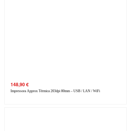
148,90
€
Impressora Approx Térmica 203dpi 80mm – USB / LAN / WiFi