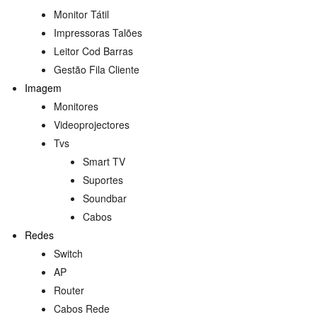
Monitor Tátil
Impressoras Talões
Leitor Cod Barras
Gestão Fila Cliente
Imagem
Monitores
Videoprojectores
Tvs
Smart TV
Suportes
s
Soundbar
Cabos
Redes
Switch
AP
Router
Cabos Rede