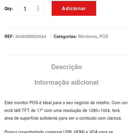
Adicionar
Qty:
Quantidade
de
MONITOR
TÁTIL
REF:
8436588820044
Categorias:
Monitores
,
POS
17"
BLUEBEE
TM-
Descrição
317
P-
Informação adicional
CAP
2YW
Este monitor POS é ideal para o seu negócio de retalho. Com um
ecrã tátil TFT de 17″ com uma resolução de 1280×1024, terá
área de superfície suficiente para ver o conteúdo com clareza.
Possui conectividade universal USB, HDMI e VGA para se