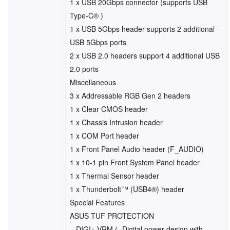
1 x USB 20Gbps connector (supports USB
Type-C® )
1 x USB 5Gbps header supports 2 additional
USB 5Gbps ports
2 x USB 2.0 headers support 4 additional USB
2.0 ports
Miscellaneous
3 x Addressable RGB Gen 2 headers
1 x Clear CMOS header
1 x Chassis Intrusion header
1 x COM Port header
1 x Front Panel Audio header (F_AUDIO)
1 x 10-1 pin Front System Panel header
1 x Thermal Sensor header
1 x Thunderbolt™ (USB4®) header
Special Features
ASUS TUF PROTECTION
– DIGI+ VRM (- Digital power design with