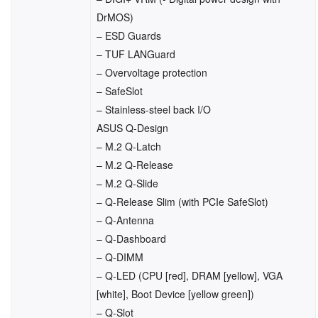
DrMOS)
– ESD Guards
– TUF LANGuard
– Overvoltage protection
– SafeSlot
– Stainless-steel back I/O
ASUS Q-Design
– M.2 Q-Latch
– M.2 Q-Release
– M.2 Q-Slide
– Q-Release Slim (with PCIe SafeSlot)
– Q-Antenna
– Q-Dashboard
– Q-DIMM
– Q-LED (CPU [red], DRAM [yellow], VGA
[white], Boot Device [yellow green])
– Q-Slot