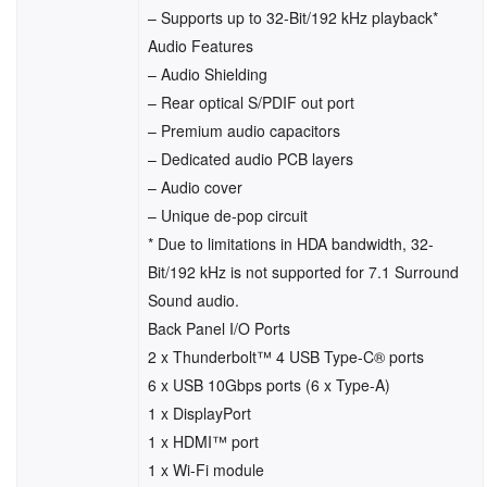
– Supports up to 32-Bit/192 kHz playback*
Audio Features
– Audio Shielding
– Rear optical S/PDIF out port
– Premium audio capacitors
– Dedicated audio PCB layers
– Audio cover
– Unique de-pop circuit
* Due to limitations in HDA bandwidth, 32-
Bit/192 kHz is not supported for 7.1 Surround
Sound audio.
Back Panel I/O Ports
2 x Thunderbolt™ 4 USB Type-C® ports
6 x USB 10Gbps ports (6 x Type-A)
1 x DisplayPort
1 x HDMI™ port
1 x Wi-Fi module