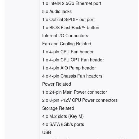
1 x Intel® 2.5Gb Ethernet port
5 x Audio jacks
1 x Optical S/PDIF out port
1 x BIOS FlashBack™ button
Internal I/O Connectors
Fan and Cooling Related
1 x 4-pin CPU Fan header
1 x 4-pin CPU OPT Fan header
1 x 4-pin AIO Pump header
4 x 4-pin Chassis Fan headers
Power Related
1 x 24-pin Main Power connector
2 x 8-pin +12V CPU Power connectors
Storage Related
4 x M.2 slots (Key M)
4 x SATA 6Gb/s ports
USB