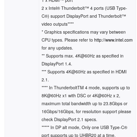
2 x Intel® Thunderbolt™ 4 ports (USB Type-
C®) support DisplayPort and Thunderbolt™
video outputs****
* Graphics specifications may vary between
CPU types. Please refer to
http://www.intel.com
for any updates.
** Supports max. 4K@60Hz as specified in
DisplayPort 1.4.
*** Supports 4K@60Hz as specified in HDMI
2.1.
**** In ThunderboltTM 4 mode, supports up to
8K@60Hz x1 with DSC or 4K@60Hz x 2,
maximum total bandwidth up to 23.8Gbps or
16Gbps/16Gbps, for resolution support please
check DisplayPort 2.1 specs.
***** In DP alt mode, Only one USB Type-C®
port supports up to UHBR20 at a time.