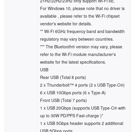
21H2/22H2/23H2 only support Wi-Fi 6E.
For Windows 10, please note that no driver is
available , please refer to the Wi-Fi chipset
vendor's website for details.
** Wi-Fi 6GHz frequency band and bandwidth
regulatory may vary between countries.
*** The Bluetooth® version may vary, please
refer to the Wi-Fi module manufacturer's
website for the latest specifications.
USB
Rear USB (Total 8 ports)
2 x Thunderbolt™ 4 ports (2 x USB Type-C®)
6 x USB 10Gbps ports (6 x Type-A)
Front USB (Total 7 ports)
1 x USB 20Gbps (supports USB Type-C® with
up to 30W PD/PPS Fast-charge )*
1 x USB 5Gbps header supports 2 additional
USB 5Gbps ports