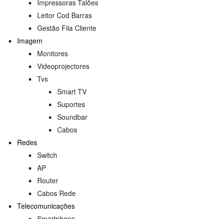
Impressoras Talões
Leitor Cod Barras
Gestão Fila Cliente
Imagem
Monitores
Videoprojectores
Tvs
Smart TV
Suportes
Soundbar
Cabos
s
Redes
Switch
AP
Router
Cabos Rede
Telecomunicações
Smartphone