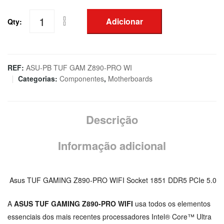
Adicionar
Qty:
Quantidade
de
MB
Asus
REF:
ASU-PB TUF GAM Z890-PRO WI
Categorias:
Componentes
,
Motherboards
TUF
GAMING
Z890-
Descrição
PRO
WIFI
Informação adicional
Socket
1851
DDR5
Asus TUF GAMING Z890-PRO WIFI Socket 1851 DDR5 PCIe 5.0
PCIe
5.0
A
ASUS TUF GAMING Z890-PRO WIFI
usa todos os elementos
essenciais dos mais recentes processadores Intel® Core™ Ultra