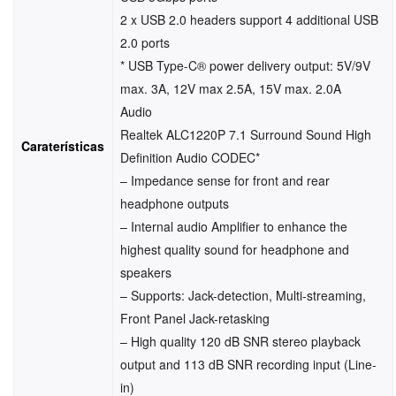
2 x USB 2.0 headers support 4 additional USB
2.0 ports
* USB Type-C® power delivery output: 5V/9V
max. 3A, 12V max 2.5A, 15V max. 2.0A
Audio
Realtek ALC1220P 7.1 Surround Sound High
Caraterísticas
Definition Audio CODEC*
– Impedance sense for front and rear
headphone outputs
– Internal audio Amplifier to enhance the
highest quality sound for headphone and
speakers
– Supports: Jack-detection, Multi-streaming,
Front Panel Jack-retasking
– High quality 120 dB SNR stereo playback
output and 113 dB SNR recording input (Line-
in)