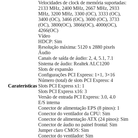
Velocidades de clock de memória suportadas:
2133 MHz, 2400 MHz, 2667 MHz, 2933
MHz, 3200 MHz, 3300 (OC), 3333 (OC),
3400 (OC), 3466 (OC), 3600 (OC), 3733
(OC), 3800(OC), 3866(OC), 4000(OC),
4266(OC)
Vídeo
HDCP: Sim
Resolução máxima: 5120 x 2880 pixels
Áudio
Canais de saída de áudio: 2, 4, 5.1, 7.1
Sistema de áudio: Realtek ALC1200
Slots de expansão
Configurações PCI Express: 1×1, 3×16
Número (total) de slots PCI Express: 4
Caraterísticas
Slots PCI Express x1: 1
Slots PCI Express x16: 3
Versão de entrada PCI Express: 3.0, 4.0
E/S interna
Conector de alimentação EPS (8 pinos): 1
Conector do ventilador da CPU: Sim
Conector de alimentação ATX (24 pinos): Sim
Conector de áudio no painel frontal: Sim
Jumper claro CMOS: Sim
Conector do ventilador: Sim