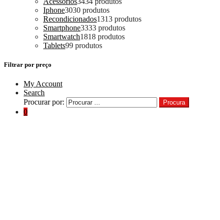
Acessórios
34
34 produtos
Iphone
30
30 produtos
Recondicionados
13
13 produtos
Smartphone
33
33 produtos
Smartwatch
18
18 produtos
Tablets
9
9 produtos
Filtrar por preço
My Account
Search
Procurar por:
Procura
0