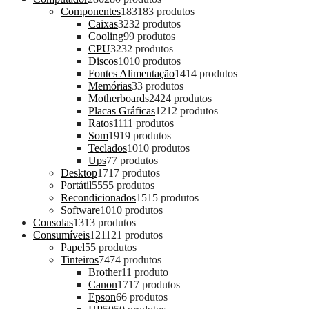
Componentes
183
183 produtos
Caixas
32
32 produtos
Cooling
9
9 produtos
CPU
32
32 produtos
Discos
10
10 produtos
Fontes Alimentação
14
14 produtos
Memórias
3
3 produtos
Motherboards
24
24 produtos
Placas Gráficas
12
12 produtos
Ratos
11
11 produtos
Som
19
19 produtos
Teclados
10
10 produtos
Ups
7
7 produtos
Desktop
17
17 produtos
Portátil
55
55 produtos
Recondicionados
15
15 produtos
Software
10
10 produtos
Consolas
13
13 produtos
Consumíveis
121
121 produtos
Papel
5
5 produtos
Tinteiros
74
74 produtos
Brother
1
1 produto
Canon
17
17 produtos
Epson
6
6 produtos