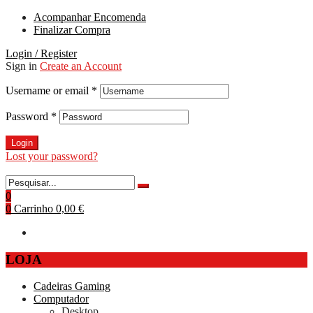
Acompanhar Encomenda
Finalizar Compra
Login / Register
Sign in
Create an Account
Username or email
*
Password
*
Login
Lost your password?
0
0
Carrinho
0,00 €
LOJA
Cadeiras Gaming
Computador
Desktop