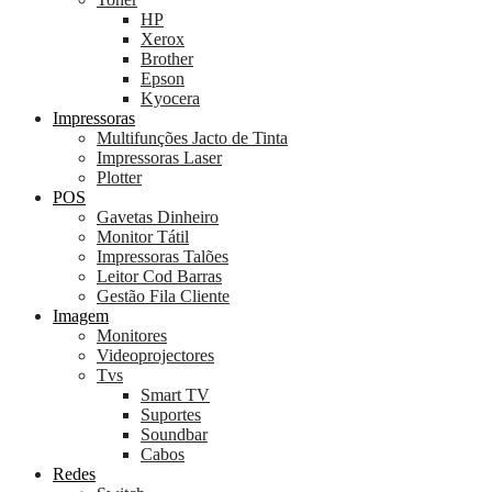
HP
Xerox
Brother
Epson
Kyocera
Impressoras
Multifunções Jacto de Tinta
Impressoras Laser
Plotter
POS
Gavetas Dinheiro
Monitor Tátil
Impressoras Talões
Leitor Cod Barras
Gestão Fila Cliente
Imagem
Monitores
Videoprojectores
Tvs
Smart TV
Suportes
Soundbar
Cabos
Redes