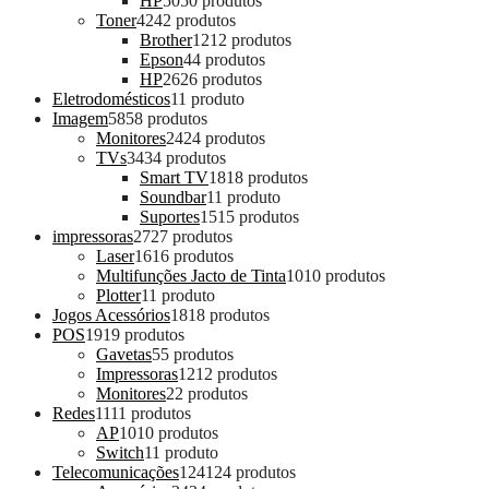
HP
50
50 produtos
Toner
42
42 produtos
Brother
12
12 produtos
Epson
4
4 produtos
HP
26
26 produtos
Eletrodomésticos
1
1 produto
Imagem
58
58 produtos
Monitores
24
24 produtos
TVs
34
34 produtos
Smart TV
18
18 produtos
Soundbar
1
1 produto
Suportes
15
15 produtos
impressoras
27
27 produtos
Laser
16
16 produtos
Multifunções Jacto de Tinta
10
10 produtos
Plotter
1
1 produto
Jogos Acessórios
18
18 produtos
POS
19
19 produtos
Gavetas
5
5 produtos
Impressoras
12
12 produtos
Monitores
2
2 produtos
Redes
11
11 produtos
AP
10
10 produtos
Switch
1
1 produto
Telecomunicações
124
124 produtos