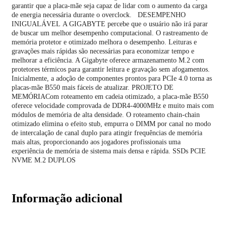
garantir que a placa-mãe seja capaz de lidar com o aumento da carga
de energia necessária durante o overclock. DESEMPENHO
INIGUALÁVEL A GIGABYTE percebe que o usuário não irá parar
de buscar um melhor desempenho computacional. O rastreamento de
memória protetor e otimizado melhora o desempenho. Leituras e
gravações mais rápidas são necessárias para economizar tempo e
melhorar a eficiência. A Gigabyte oferece armazenamento M.2 com
protetores térmicos para garantir leitura e gravação sem afogamentos.
Inicialmente, a adoção de componentes prontos para PCIe 4.0 torna as
placas-mãe B550 mais fáceis de atualizar. PROJETO DE
MEMÓRIACom roteamento em cadeia otimizado, a placa-mãe B550
oferece velocidade comprovada de DDR4-4000MHz e muito mais com
módulos de memória de alta densidade. O roteamento chain-chain
otimizado elimina o efeito stub, empurra o DIMM por canal no modo
de intercalação de canal duplo para atingir frequências de memória
mais altas, proporcionando aos jogadores profissionais uma
experiência de memória de sistema mais densa e rápida. SSDs PCIE
NVME M.2 DUPLOS
Informação adicional