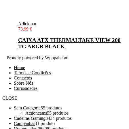
Adicionar
73,99
€
CAIXA ATX THERMALTAKE VIEW 200
TG ARGB BLACK
Proudly powered by Wpopal.com
Home
Termos e Condições
Contactos
Sobre Nós
Curiosidades
CLOSE
Sem Categoria
5
5 produtos
Actioncams
5
5 produtos
Cadeiras Gaming
34
34 produtos
Campanhas
1
1 produto
Computador
280
280 produtos