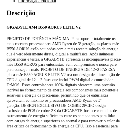
Informação adicional
Descrição
GIGABYTE AM4 B550 AORUS ELITE V2
PROJETO DE POTÊNCIA MÁXIMA. Para suportar totalmente os
mais recentes processadores AMD Ryzen de 3ª geração, as placas-mãe
B550 AORUS estão equipadas com a mais recente solução de energia
que é verdadeiramente direta, digital e multifásica. Após inúmeras
experiências e testes, a GIGABYTE apresenta as incomparáveis ​​placas-
mãe B550 AORUS para entusiastas. Sem compromisso e nunca pare
para conseguir mais. PROJETO DE ENERGIA DE 12+2 FASESA
placa-mãe B550 AORUS ELITE V2 usa um design de alimentação de
CPU digital de 12 + 2 fases que inclui PWM digital e controlador
DrMOS. Esses controladores 100% digitais oferecem uma precisão
incrível no fornecimento de energia aos componentes mais potentes e
sensíveis à energia da placa-mãe, permitindo que os entusiastas
aproveitem ao máximo os processadores AMD Ryzen de 3ª
geração. DESIGN EXCLUSIVO DE COBRE 2PCBO design
exclusivo de PCB de cobre 2X da GIGABYTE fornece caminhos de
rastreamento de energia suficientes entre os componentes para lidar
com cargas de energia superiores ao normal e para remover o calor da
área crítica de fornecimento de energia da CPU. Isso é essencial para