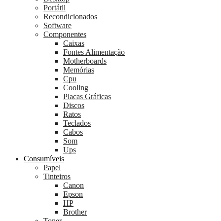
Portátil
Recondicionados
Software
Componentes
Caixas
Fontes Alimentação
Motherboards
Memórias
Cpu
Cooling
Placas Gráficas
Discos
Ratos
Teclados
Cabos
Som
Ups
Consumíveis
Papel
Tinteiros
Canon
Epson
HP
Brother
Toner