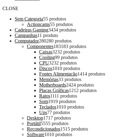
CLOSE
Sem Categoria
5
5 produtos
Actioncams
5
5 produtos
Cadeiras Gaming
34
34 produtos
Campanhas
1
1 produto
Computador
280
280 produtos
Componentes
183
183 produtos
Caixas
32
32 produtos
Cooling
9
9 produtos
CPU
32
32 produtos
Discos
10
10 produtos
Fontes Alimentação
14
14 produtos
Memórias
3
3 produtos
Motherboards
24
24 produtos
Placas Gráficas
12
12 produtos
Ratos
11
11 produtos
Som
19
19 produtos
Teclados
10
10 produtos
Ups
7
7 produtos
Desktop
17
17 produtos
Portátil
55
55 produtos
Recondicionados
15
15 produtos
Software
10
10 produtos