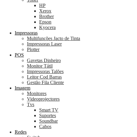
HP
Xerox
Brother
Epson
Kyocera
Impressoras
Multifunções Jacto de Tinta
Impressoras Laser
Plotter
POS
Gavetas Dinheiro
Monitor Tátil
Impressoras Talões
Leitor Cod Barras
Gestão Fila Cliente
Imagem
Monitores
Videoprojectores
Tvs
Smart TV
Suportes
Soundbar
Cabos
Redes