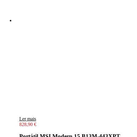
Ler mais
828,90
€
Portátil MSI Modern 15 B13M-443XPT