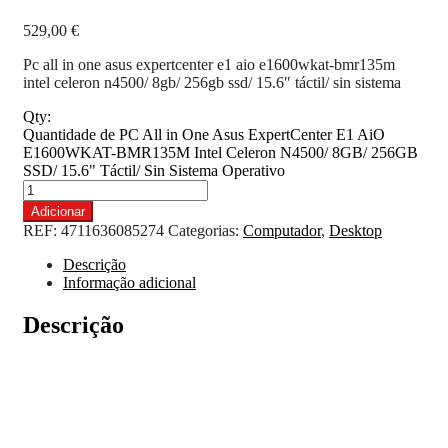
529,00
€
Pc all in one asus expertcenter e1 aio e1600wkat-bmr135m
intel celeron n4500/ 8gb/ 256gb ssd/ 15.6″ táctil/ sin sistema
Qty:
Quantidade de PC All in One Asus ExpertCenter E1 AiO
E1600WKAT-BMR135M Intel Celeron N4500/ 8GB/ 256GB
SSD/ 15.6" Táctil/ Sin Sistema Operativo
Adicionar
REF:
4711636085274
Categorias:
Computador
,
Desktop
Descrição
Informação adicional
Descrição