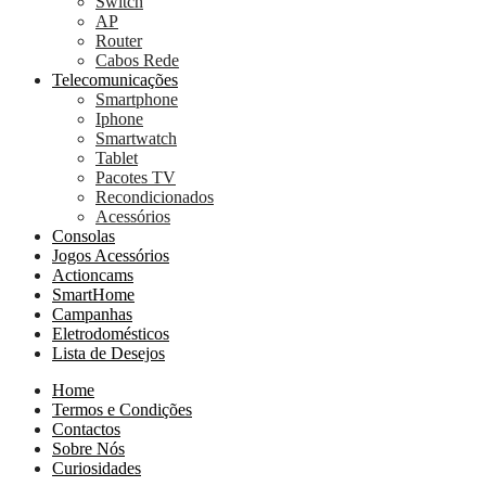
Switch
AP
Router
Cabos Rede
Telecomunicações
Smartphone
Iphone
Smartwatch
Tablet
Pacotes TV
Recondicionados
Acessórios
Consolas
Jogos Acessórios
Actioncams
SmartHome
Campanhas
Eletrodomésticos
Lista de Desejos
Home
Termos e Condições
Contactos
Sobre Nós
Curiosidades