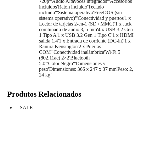
720p'''Audio'Altavoces integrados'''Accesorios
incluidos'Ratón incluido'Teclado
incluido'''Sistema operativo'FreeDOS (sin
sistema operativo)'''Conectividad y puertos'1 x
Lector de tarjetas 2-en-1 (SD / MMC)'1 x Jack
combinado de audio 3, 5 mm'4 x USB 3.2 Gen
1 Tipo A'1 x USB 3.2 Gen 1 Tipo C'1 x HDMI
salida 1.4'1 x Entrada de corriente (DC-in)'1 x
Ranura Kensington'2 x Puertos
COM'''Conectividad inalámbrica'Wi-Fi 5
(802.11ac) 2×2'Bluetooth
5.0'''Color'Negro'''Dimensiones y
peso'Dimensiones: 366 x 247 x 37 mm'Peso: 2,
24 kg"
Produtos Relacionados
SALE