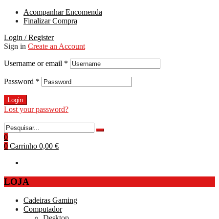
Acompanhar Encomenda
Finalizar Compra
Login / Register
Sign in
Create an Account
Username or email
*
Password
*
Login
Lost your password?
0
0
Carrinho
0,00 €
LOJA
Cadeiras Gaming
Computador
Desktop