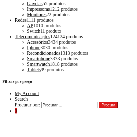
Gavetas
5
5 produtos
Impressoras
12
12 produtos
Monitores
2
2 produtos
Redes
11
11 produtos
AP
10
10 produtos
Switch
1
1 produto
Telecomunicações
124
124 produtos
Acessórios
34
34 produtos
Iphone
30
30 produtos
Recondicionados
13
13 produtos
Smartphone
33
33 produtos
Smartwatch
18
18 produtos
Tablets
9
9 produtos
Filtrar por preço
My Account
Search
Procurar por:
Procura
0