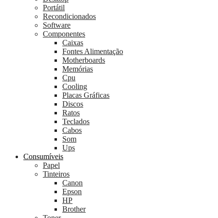
Portátil
Recondicionados
Software
Componentes
Caixas
Fontes Alimentação
Motherboards
Memórias
Cpu
Cooling
Placas Gráficas
Discos
Ratos
Teclados
Cabos
Som
Ups
Consumíveis
Papel
Tinteiros
Canon
Epson
HP
Brother
Toner