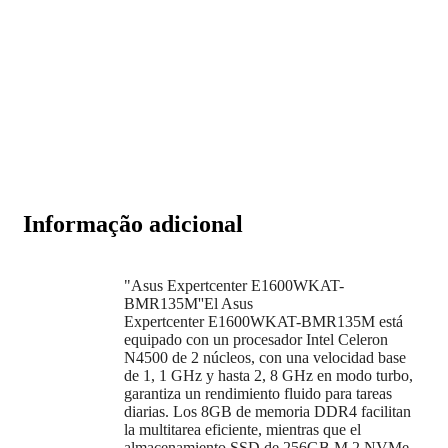
Informação adicional
"Asus Expertcenter E1600WKAT-
BMR135M''El Asus
Expertcenter E1600WKAT-BMR135M está
equipado con un procesador Intel Celeron
N4500 de 2 núcleos, con una velocidad base
de 1, 1 GHz y hasta 2, 8 GHz en modo turbo,
garantiza un rendimiento fluido para tareas
diarias. Los 8GB de memoria DDR4 facilitan
la multitarea eficiente, mientras que el
almacenamiento SSD de 256GB M.2 NVMe