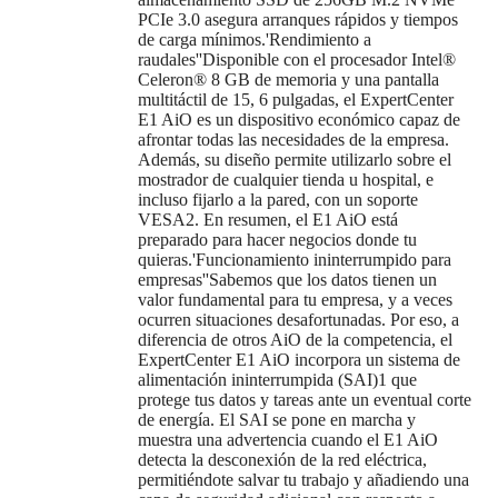
PCIe 3.0 asegura arranques rápidos y tiempos
de carga mínimos.'Rendimiento a
raudales''Disponible con el procesador Intel®
Celeron® 8 GB de memoria y una pantalla
multitáctil de 15, 6 pulgadas, el ExpertCenter
E1 AiO es un dispositivo económico capaz de
afrontar todas las necesidades de la empresa.
Además, su diseño permite utilizarlo sobre el
mostrador de cualquier tienda u hospital, e
incluso fijarlo a la pared, con un soporte
VESA2. En resumen, el E1 AiO está
preparado para hacer negocios donde tu
quieras.'Funcionamiento ininterrumpido para
empresas''Sabemos que los datos tienen un
valor fundamental para tu empresa, y a veces
ocurren situaciones desafortunadas. Por eso, a
diferencia de otros AiO de la competencia, el
ExpertCenter E1 AiO incorpora un sistema de
alimentación ininterrumpida (SAI)1 que
protege tus datos y tareas ante un eventual corte
de energía. El SAI se pone en marcha y
muestra una advertencia cuando el E1 AiO
detecta la desconexión de la red eléctrica,
permitiéndote salvar tu trabajo y añadiendo una