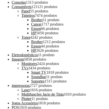
Consolas
13
13 produtos
Consumíveis
121
121 produtos
Papel
5
5 produtos
Tinteiros
74
74 produtos
Brother
1
1 produto
Canon
17
17 produtos
Epson
6
6 produtos
HP
50
50 produtos
Toner
42
42 produtos
Brother
12
12 produtos
Epson
4
4 produtos
HP
26
26 produtos
Eletrodomésticos
1
1 produto
Imagem
58
58 produtos
Monitores
24
24 produtos
TVs
34
34 produtos
Smart TV
18
18 produtos
Soundbar
1
1 produto
Suportes
15
15 produtos
impressoras
27
27 produtos
Laser
16
16 produtos
Multifunções Jacto de Tinta
10
10 produtos
Plotter
1
1 produto
Jogos Acessórios
18
18 produtos
POS
19
19 produtos