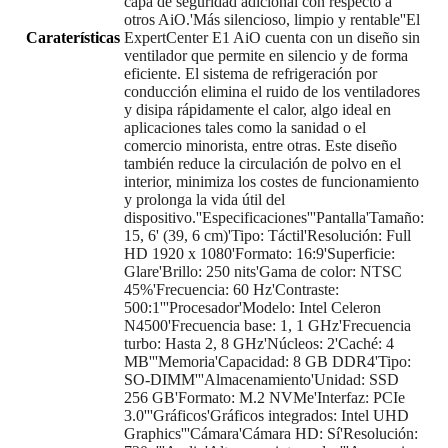
capa de seguridad adicional con respecto a
otros AiO.'Más silencioso, limpio y rentable''El
Caraterísticas
ExpertCenter E1 AiO cuenta con un diseño sin
ventilador que permite en silencio y de forma
eficiente. El sistema de refrigeración por
conducción elimina el ruido de los ventiladores
y disipa rápidamente el calor, algo ideal en
aplicaciones tales como la sanidad o el
comercio minorista, entre otras. Este diseño
también reduce la circulación de polvo en el
interior, minimiza los costes de funcionamiento
y prolonga la vida útil del
dispositivo.''Especificaciones'''Pantalla'Tamaño:
15, 6' (39, 6 cm)'Tipo: Táctil'Resolución: Full
HD 1920 x 1080'Formato: 16:9'Superficie:
Glare'Brillo: 250 nits'Gama de color: NTSC
45%'Frecuencia: 60 Hz'Contraste:
500:1'''Procesador'Modelo: Intel Celeron
N4500'Frecuencia base: 1, 1 GHz'Frecuencia
turbo: Hasta 2, 8 GHz'Núcleos: 2'Caché: 4
MB'''Memoria'Capacidad: 8 GB DDR4'Tipo:
SO-DIMM'''Almacenamiento'Unidad: SSD
256 GB'Formato: M.2 NVMe'Interfaz: PCIe
3.0'''Gráficos'Gráficos integrados: Intel UHD
Graphics'''Cámara'Cámara HD: Sí'Resolución: