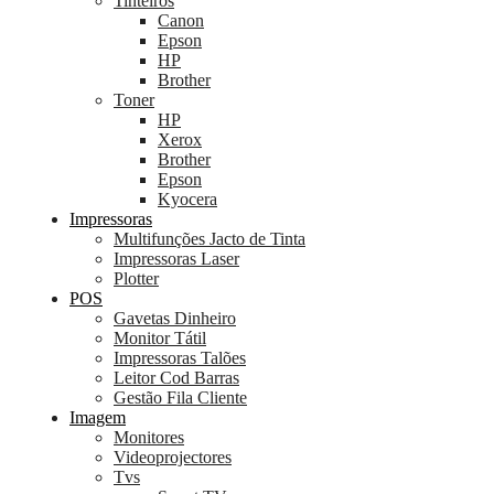
Tinteiros
Canon
Epson
HP
Brother
Toner
HP
Xerox
Brother
Epson
Kyocera
Impressoras
Multifunções Jacto de Tinta
Impressoras Laser
Plotter
POS
Gavetas Dinheiro
Monitor Tátil
Impressoras Talões
Leitor Cod Barras
Gestão Fila Cliente
Imagem
Monitores
Videoprojectores
Tvs