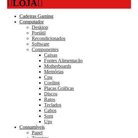
LOJA
Cadeiras Gaming
Computador
Desktop
Portátil
Recondicionados
Software
Componentes
Caixas
Fontes Alimentação
Motherboards
Memórias
Cpu
Cooling
Placas Gráficas
Discos
Ratos
Teclados
Cabos
Som
Ups
Consumíveis
Papel