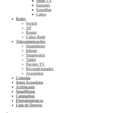
Smart TV
Suportes
Soundbar
Cabos
Redes
Switch
AP
Router
Cabos Rede
Telecomunicações
Smartphone
Iphone
Smartwatch
Tablet
Pacotes TV
Recondicionados
Acessórios
Consolas
Jogos Acessórios
Actioncams
SmartHome
Campanhas
Eletrodomésticos
Lista de Desejos