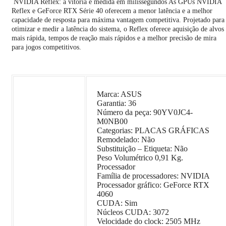
NVIDIA Reflex: a vitória é medida em milissegundos As GPUs NVIDIA
Reflex e GeForce RTX Série 40 oferecem a menor latência e a melhor
capacidade de resposta para máxima vantagem competitiva. Projetado para
otimizar e medir a latência do sistema, o Reflex oferece aquisição de alvos
mais rápida, tempos de reação mais rápidos e a melhor precisão de mira
para jogos competitivos.
Marca: ASUS
Garantia: 36
Número da peça: 90YV0JC4-
M0NB00
Categorias: PLACAS GRÁFICAS
Remodelado: Não
Substituição – Etiqueta: Não
Peso Volumétrico 0,91 Kg.
Processador
Família de processadores: NVIDIA
Processador gráfico: GeForce RTX
4060
CUDA: Sim
Núcleos CUDA: 3072
Velocidade do clock: 2505 MHz