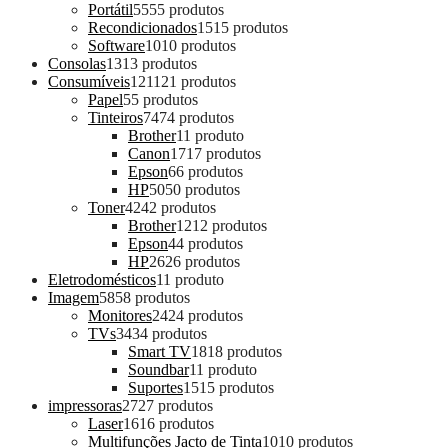
Portátil
55
55 produtos
Recondicionados
15
15 produtos
Software
10
10 produtos
Consolas
13
13 produtos
Consumíveis
121
121 produtos
Papel
5
5 produtos
Tinteiros
74
74 produtos
Brother
1
1 produto
Canon
17
17 produtos
Epson
6
6 produtos
HP
50
50 produtos
Toner
42
42 produtos
Brother
12
12 produtos
Epson
4
4 produtos
HP
26
26 produtos
Eletrodomésticos
1
1 produto
Imagem
58
58 produtos
Monitores
24
24 produtos
TVs
34
34 produtos
Smart TV
18
18 produtos
Soundbar
1
1 produto
Suportes
15
15 produtos
impressoras
27
27 produtos
Laser
16
16 produtos
Multifunções Jacto de Tinta
10
10 produtos