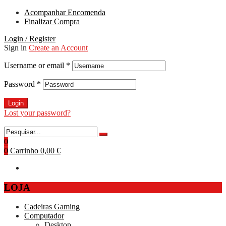
Acompanhar Encomenda
Finalizar Compra
Login / Register
Sign in
Create an Account
Username or email
*
Password
*
Login
Lost your password?
0
0
Carrinho
0,00 €
LOJA
Cadeiras Gaming
Computador
Desktop