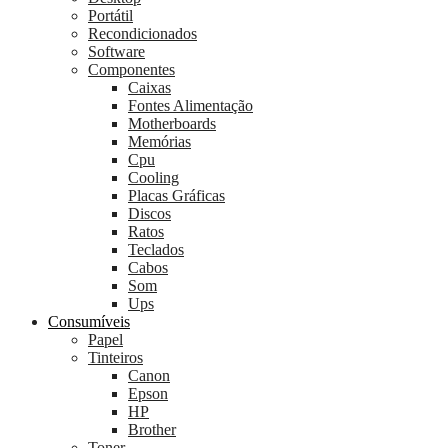
Portátil
Recondicionados
Software
Componentes
Caixas
Fontes Alimentação
Motherboards
Memórias
Cpu
Cooling
Placas Gráficas
Discos
Ratos
Teclados
Cabos
Som
Ups
Consumíveis
Papel
Tinteiros
Canon
Epson
HP
Brother
Toner