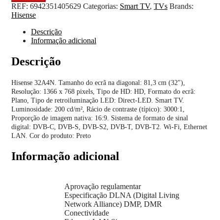
REF:
6942351405629
Categorias:
Smart TV
,
TVs
Brands:
Hisense
Descrição
Informação adicional
Descrição
Hisense 32A4N. Tamanho do ecrã na diagonal: 81,3 cm (32″),
Resolução: 1366 x 768 pixels, Tipo de HD: HD, Formato do ecrã:
Plano, Tipo de retroiluminação LED: Direct-LED. Smart TV.
Luminosidade: 200 cd/m², Rácio de contraste (típico): 3000:1,
Proporção de imagem nativa: 16:9. Sistema de formato de sinal
digital: DVB-C, DVB-S, DVB-S2, DVB-T, DVB-T2. Wi-Fi, Ethernet
LAN. Cor do produto: Preto
Informação adicional
Aprovação regulamentar
Especificação DLNA (Digital Living
Network Alliance) DMP, DMR
Conectividade