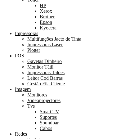
HP
Xerox
Brother
Epson
Kyocera
Impressoras
Multifunções Jacto de Tinta
Impressoras Laser
Plotter
POS
Gavetas Dinheiro
Monitor Tátil
Impressoras Talões
Leitor Cod Barras
Gestão Fila Cliente
Imagem
Monitores
Videoprojectores
Tvs
Smart TV
Suportes
Soundbar
Cabos
Redes