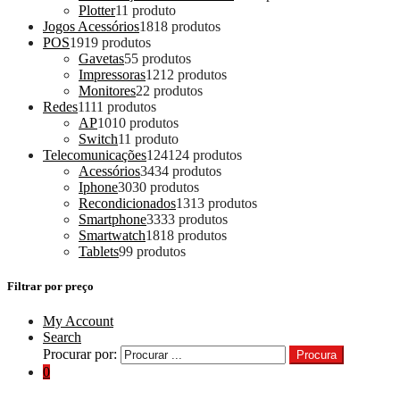
Plotter
1
1 produto
Jogos Acessórios
18
18 produtos
POS
19
19 produtos
Gavetas
5
5 produtos
Impressoras
12
12 produtos
Monitores
2
2 produtos
Redes
11
11 produtos
AP
10
10 produtos
Switch
1
1 produto
Telecomunicações
124
124 produtos
Acessórios
34
34 produtos
Iphone
30
30 produtos
Recondicionados
13
13 produtos
Smartphone
33
33 produtos
Smartwatch
18
18 produtos
Tablets
9
9 produtos
Filtrar por preço
My Account
Search
Procurar por:
Procura
0