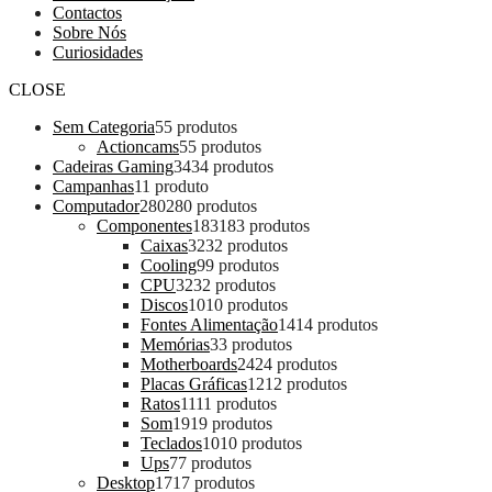
Contactos
Sobre Nós
Curiosidades
CLOSE
Sem Categoria
5
5 produtos
Actioncams
5
5 produtos
Cadeiras Gaming
34
34 produtos
Campanhas
1
1 produto
Computador
280
280 produtos
Componentes
183
183 produtos
Caixas
32
32 produtos
Cooling
9
9 produtos
CPU
32
32 produtos
Discos
10
10 produtos
Fontes Alimentação
14
14 produtos
Memórias
3
3 produtos
Motherboards
24
24 produtos
Placas Gráficas
12
12 produtos
Ratos
11
11 produtos
Som
19
19 produtos
Teclados
10
10 produtos
Ups
7
7 produtos
Desktop
17
17 produtos