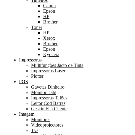
Tinteiros
Canon
Epson
HP
Brother
Toner
HP
Xerox
Brother
Epson
Kyocera
Impressoras
Multifunções Jacto de Tinta
Impressoras Laser
Plotter
POS
Gavetas Dinheiro
Monitor Tátil
Impressoras Talões
Leitor Cod Barras
Gestão Fila Cliente
Imagem
Monitores
Videoprojectores
Tvs