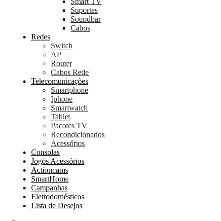
Smart TV
Suportes
Soundbar
Cabos
Redes
Switch
AP
Router
Cabos Rede
Telecomunicações
Smartphone
Iphone
Smartwatch
Tablet
Pacotes TV
Recondicionados
Acessórios
Consolas
Jogos Acessórios
Actioncams
SmartHome
Campanhas
Eletrodomésticos
Lista de Desejos