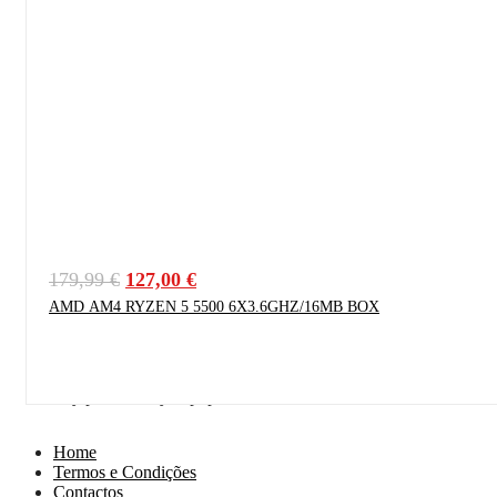
O
O
179,99
€
127,00
€
preço
preço
AMD AM4 RYZEN 5 5500 6X3.6GHZ/16MB BOX
original
atual
era:
é:
179,99 €.
127,00 €.
Proudly powered by Wpopal.com
Home
Termos e Condições
Contactos