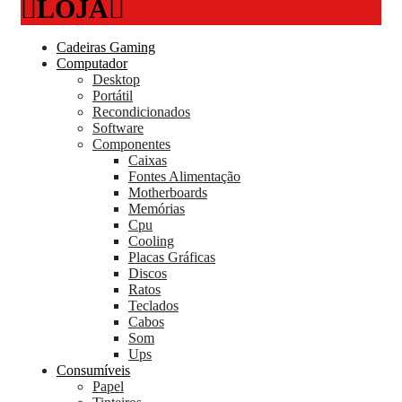
LOJA
Cadeiras Gaming
Computador
Desktop
Portátil
Recondicionados
Software
Componentes
Caixas
Fontes Alimentação
Motherboards
Memórias
Cpu
Cooling
Placas Gráficas
Discos
Ratos
Teclados
Cabos
Som
Ups
Consumíveis
Papel