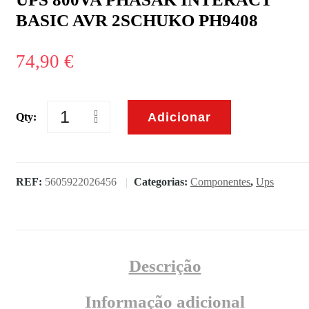
BASIC AVR 2SCHUKO PH9408
74,90
€
Adicionar
Qty:
Quantidade
de
UPS
800VA
PHASAK
REF:
5605922026456
Categorias:
Componentes
,
Ups
INTERACT
BASIC
AVR
2SCHUKO
PH9408
Descrição
Informação adicional