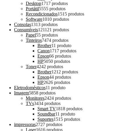
Desktop
17
17 produtos
Portátil
55
55 produtos
Recondicionados
15
15 produtos
Software
10
10 produtos
Consolas
13
13 produtos
Consumíveis
121
121 produtos
Papel
5
5 produtos
Tinteiros
74
74 produtos
Brother
1
1 produto
Canon
17
17 produtos
Epson
6
6 produtos
HP
50
50 produtos
Toner
42
42 produtos
Brother
12
12 produtos
Epson
4
4 produtos
HP
26
26 produtos
Eletrodomésticos
1
1 produto
Imagem
58
58 produtos
Monitores
24
24 produtos
TVs
34
34 produtos
Smart TV
18
18 produtos
Soundbar
1
1 produto
Suportes
15
15 produtos
impressoras
27
27 produtos
Laser
16
16 produtos