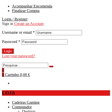
Acompanhar Encomenda
Finalizar Compra
Login / Register
Sign in
Create an Account
Username or email
*
Password
*
Login
Lost your password?
0
0
Carrinho
0,00 €
LOJA
Cadeiras Gaming
Computador
Desktop