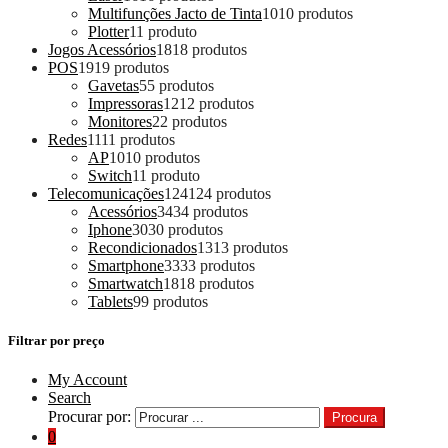
Multifunções Jacto de Tinta
10
10 produtos
Plotter
1
1 produto
Jogos Acessórios
18
18 produtos
POS
19
19 produtos
Gavetas
5
5 produtos
Impressoras
12
12 produtos
Monitores
2
2 produtos
Redes
11
11 produtos
AP
10
10 produtos
Switch
1
1 produto
Telecomunicações
124
124 produtos
Acessórios
34
34 produtos
Iphone
30
30 produtos
Recondicionados
13
13 produtos
Smartphone
33
33 produtos
Smartwatch
18
18 produtos
Tablets
9
9 produtos
Filtrar por preço
My Account
Search
Procurar por:
Procura
0