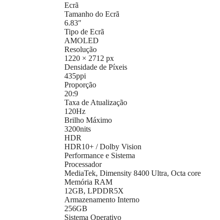
Ecrã
Tamanho do Ecrã
6.83″
Tipo de Ecrã
AMOLED
Resolução
1220 × 2712 px
Densidade de Píxeis
435ppi
Proporção
20:9
Taxa de Atualização
120Hz
Brilho Máximo
3200nits
HDR
HDR10+ / Dolby Vision
Performance e Sistema
Processador
MediaTek, Dimensity 8400 Ultra, Octa core
Memória RAM
12GB, LPDDR5X
Armazenamento Interno
256GB
Sistema Operativo