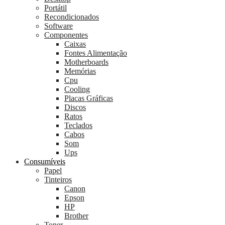
Portátil
Recondicionados
Software
Componentes
Caixas
Fontes Alimentação
Motherboards
Memórias
Cpu
Cooling
Placas Gráficas
Discos
Ratos
Teclados
Cabos
Som
Ups
Consumíveis
Papel
Tinteiros
Canon
Epson
HP
Brother
Toner