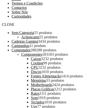
Termos e Condições
Contactos
Sobre Nós
Curiosidades
CLOSE
Sem Categoria
5
5 produtos
Actioncams
5
5 produtos
Cadeiras Gaming
34
34 produtos
Campanhas
1
1 produto
Computador
280
280 produtos
Componentes
183
183 produtos
Caixas
32
32 produtos
Cooling
9
9 produtos
CPU
32
32 produtos
Discos
10
10 produtos
Fontes Alimentação
14
14 produtos
Memórias
3
3 produtos
Motherboards
24
24 produtos
Placas Gráficas
12
12 produtos
Ratos
11
11 produtos
Som
19
19 produtos
Teclados
10
10 produtos
Ups
7
7 produtos