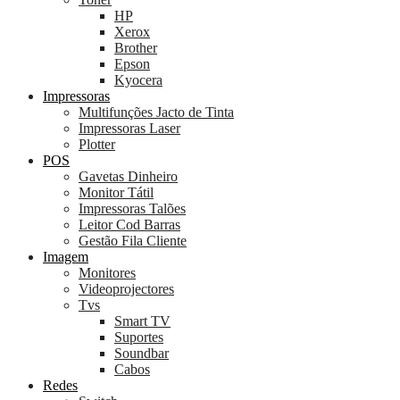
HP
Xerox
Brother
Epson
Kyocera
Impressoras
Multifunções Jacto de Tinta
Impressoras Laser
Plotter
POS
Gavetas Dinheiro
Monitor Tátil
Impressoras Talões
Leitor Cod Barras
Gestão Fila Cliente
Imagem
Monitores
Videoprojectores
Tvs
Smart TV
Suportes
Soundbar
Cabos
Redes