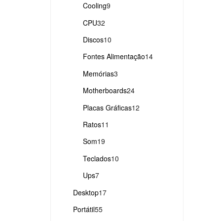
produtos
9
Cooling
9
produtos
32
CPU
32
produtos
10
Discos
10
produtos
14
Fontes Alimentação
14
produtos
3
Memórias
3
produtos
24
Motherboards
24
produtos
12
Placas Gráficas
12
produtos
11
Ratos
11
produtos
19
Som
19
produtos
10
Teclados
10
produtos
7
Ups
7
produtos
17
Desktop
17
produtos
55
Portátil
55