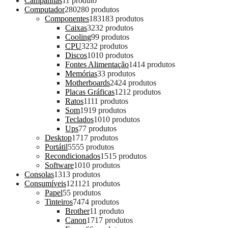
Campanhas
1
1 produto
Computador
280
280 produtos
Componentes
183
183 produtos
Caixas
32
32 produtos
Cooling
9
9 produtos
CPU
32
32 produtos
Discos
10
10 produtos
Fontes Alimentação
14
14 produtos
Memórias
3
3 produtos
Motherboards
24
24 produtos
Placas Gráficas
12
12 produtos
Ratos
11
11 produtos
Som
19
19 produtos
Teclados
10
10 produtos
Ups
7
7 produtos
Desktop
17
17 produtos
Portátil
55
55 produtos
Recondicionados
15
15 produtos
Software
10
10 produtos
Consolas
13
13 produtos
Consumíveis
121
121 produtos
Papel
5
5 produtos
Tinteiros
74
74 produtos
Brother
1
1 produto
Canon
17
17 produtos