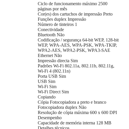
Ciclo de funcionamento máximo 2500
páginas por mês
Cor(es) dos cartuchos de impressão Preto
Funções duplex Impressão
Número de tinteiros 1
Conectividade
Bluetooth Não
Codificação / segurança 64-bit WEP, 128-bit
WEP, WPA-AES, WPA-PSK, WPA-TKIP,
WPA2-AES, WPA2-PSK, WPA3-SAE
Ethernet Não
Impressão directa Sim
Padrões Wi-Fi 802.11a, 802.11b, 802.11g,
Wi-Fi 4 (802.11n)
Porta USB Sim
USB Sim
Wi-Fi Sim
Wi-Fi Direct Sim
Copiando
Cópia Fotocopiadora a preto e branco
Fotocopiadora duplex Não
Resolução de cópia máxima 600 x 600 DPI
Desempenho
Capacidade de memória interna 128 MB
Detalhes técnicos