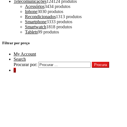
Telecomunicações
124
124 produtos
Acessórios
34
34 produtos
Iphone
30
30 produtos
Recondicionados
13
13 produtos
Smartphone
33
33 produtos
Smartwatch
18
18 produtos
Tablets
9
9 produtos
Filtrar por preço
My Account
Search
Procurar por:
Procura
0