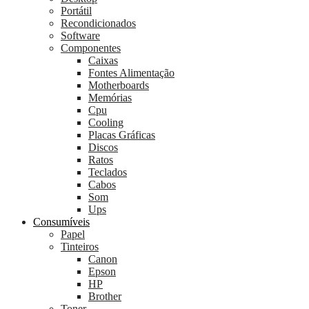
Portátil
Recondicionados
Software
Componentes
Caixas
Fontes Alimentação
Motherboards
Memórias
Cpu
Cooling
Placas Gráficas
Discos
Ratos
Teclados
Cabos
Som
Ups
Consumíveis
Papel
Tinteiros
Canon
Epson
HP
Brother
Toner