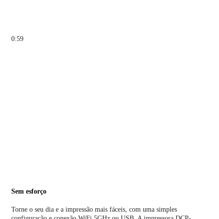
0:59
Sem esforço
Torne o seu dia e a impressão mais fáceis, com uma simples
configuração e conexão WiFi 5GHz ou USB. A impressora DCP-