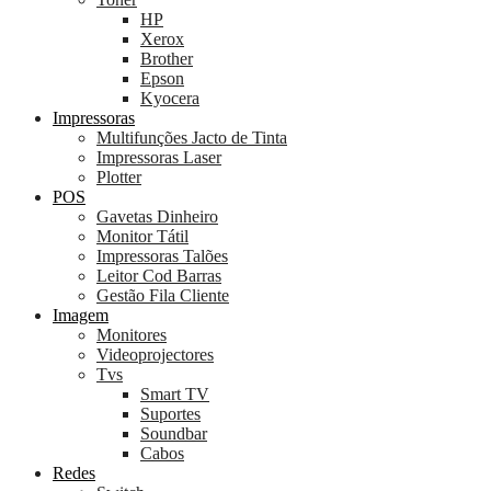
HP
Xerox
Brother
Epson
Kyocera
Impressoras
Multifunções Jacto de Tinta
Impressoras Laser
Plotter
POS
Gavetas Dinheiro
Monitor Tátil
Impressoras Talões
Leitor Cod Barras
Gestão Fila Cliente
Imagem
Monitores
Videoprojectores
Tvs
Smart TV
Suportes
Soundbar
Cabos
Redes