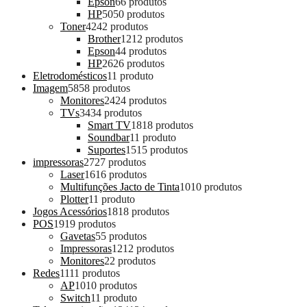
Epson
6
6 produtos
HP
50
50 produtos
Toner
42
42 produtos
Brother
12
12 produtos
Epson
4
4 produtos
HP
26
26 produtos
Eletrodomésticos
1
1 produto
Imagem
58
58 produtos
Monitores
24
24 produtos
TVs
34
34 produtos
Smart TV
18
18 produtos
Soundbar
1
1 produto
Suportes
15
15 produtos
impressoras
27
27 produtos
Laser
16
16 produtos
Multifunções Jacto de Tinta
10
10 produtos
Plotter
1
1 produto
Jogos Acessórios
18
18 produtos
POS
19
19 produtos
Gavetas
5
5 produtos
Impressoras
12
12 produtos
Monitores
2
2 produtos
Redes
11
11 produtos
AP
10
10 produtos
Switch
1
1 produto