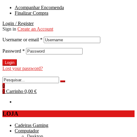
Acompanhar Encomenda
Finalizar Compra
Login / Register
Sign in
Create an Account
Username or email
*
Password
*
Login
Lost your password?
0
0
Carrinho
0,00 €
LOJA
Cadeiras Gaming
Computador
Desktop